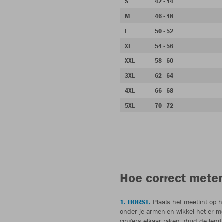
S
42 - 44
M
46 - 48
L
50 - 52
XL
54 - 56
XXL
58 - 60
3XL
62 - 64
4XL
66 - 68
5XL
70 - 72
Hoe correct mete
1. BORST:
Plaats het meetlint op 
onder je armen en wikkel het er me
vingers elkaar raken; duid de leng