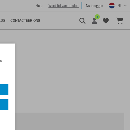
Hulp
Word lid van de club
Nu inloggen
NL
1
ADS
CONTACTEER ONS
e
t