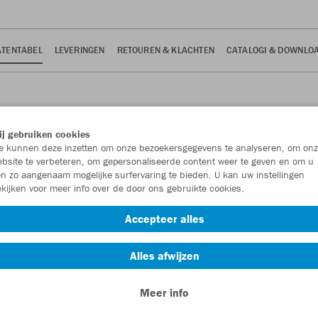
TENTABEL
LEVERINGEN
RETOUREN & KLACHTEN
CATALOGI & DOWNLO
j gebruiken cookies
 kunnen deze inzetten om onze bezoekersgegevens te analyseren, om onz
bsite te verbeteren, om gepersonaliseerde content weer te geven en om u
n zo aangenaam mogelijke surfervaring te bieden. U kan uw instellingen
tabel gemaakt, die je als leidraad kan gebruiken.
kijken voor meer info over de door ons gebruikte cookies.
jd kleine verschillen mogelijk zijn.
Accepteer alles
Unisex
Dames
Kinderen
Accessoires
Equipmen
Alles afwijzen
Meer info