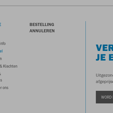
E
BESTELLING
ANNULEREN
info
VER
el
JE 
n
& Klachten
&
Uitgezon
s
afgeprijs
r ons
WORD 