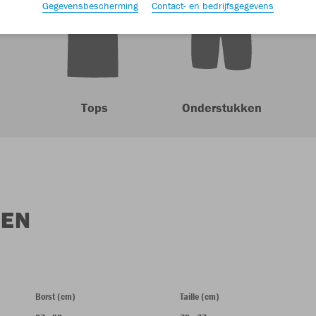
Gegevensbescherming
Contact- en bedrijfsgegevens
Tops
Onderstukken
KEN
Borst (cm)
Taille (cm)