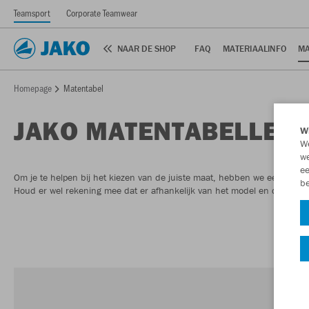
Teamsport
Corporate Teamwear
NAAR DE SHOP
FAQ
MATERIAALINFO
MA
Homepage
Matentabel
JAKO MATENTABELLEN
Wi
We
we
ee
Om je te helpen bij het kiezen van de juiste maat, hebben we een maten
be
Houd er wel rekening mee dat er afhankelijk van het model en de snit alti