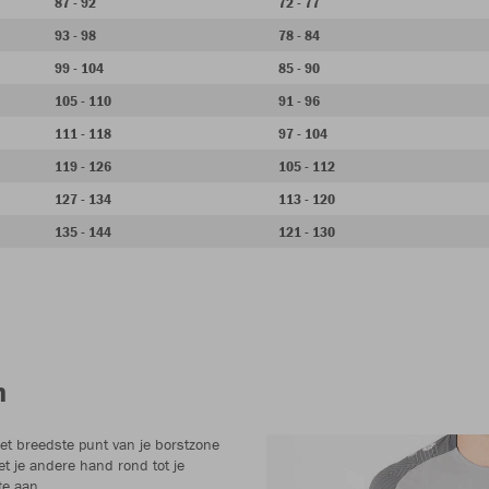
87 - 92
72 - 77
93 - 98
78 - 84
99 - 104
85 - 90
105 - 110
91 - 96
111 - 118
97 - 104
119 - 126
105 - 112
127 - 134
113 - 120
135 - 144
121 - 130
n
het breedste punt van je borstzone
t je andere hand rond tot je
te aan.