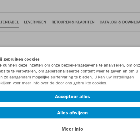
TENTABEL
LEVERINGEN
RETOUREN & KLACHTEN
CATALOGI & DOWNLO
j gebruiken cookies
 kunnen deze inzetten om onze bezoekersgegevens te analyseren, om onz
bsite te verbeteren, om gepersonaliseerde content weer te geven en om u
n zo aangenaam mogelijke surfervaring te bieden. U kan uw instellingen
tabel gemaakt, die je als leidraad kan gebruiken.
kijken voor meer info over de door ons gebruikte cookies.
jd kleine verschillen mogelijk zijn.
Accepteer alles
Unisex
Dames
Kinderen
Accessoires
Equipmen
Alles afwijzen
Meer info