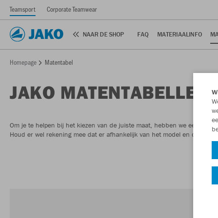
Teamsport
Corporate Teamwear
NAAR DE SHOP
FAQ
MATERIAALINFO
MA
Homepage
Matentabel
JAKO MATENTABELLEN
Wi
We
we
ee
Om je te helpen bij het kiezen van de juiste maat, hebben we een maten
be
Houd er wel rekening mee dat er afhankelijk van het model en de snit alti