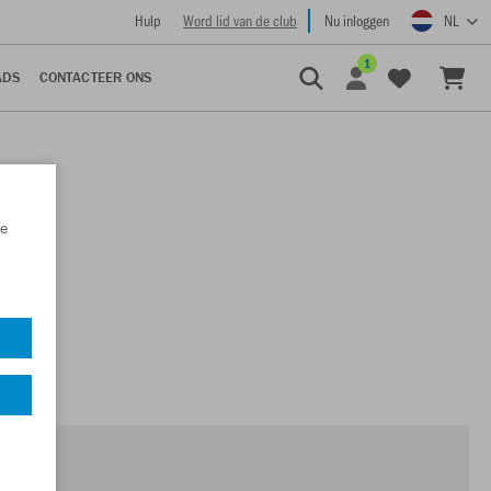
Hulp
Word lid van de club
Nu inloggen
NL
1
ADS
CONTACTEER ONS
e
t