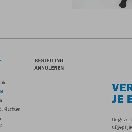
E
BESTELLING
ANNULEREN
info
VER
el
JE 
n
& Klachten
&
Uitgezon
s
afgeprijs