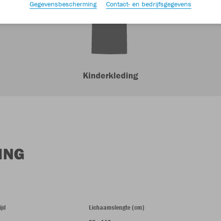
Gegevensbescherming
Contact- en bedrijfsgegevens
Kinderkleding
ING
ijd
Lichaamslengte (cm)