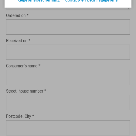
Ordered on *
Received on *
Consumer's name *
Street, house number *
Postcode, City *