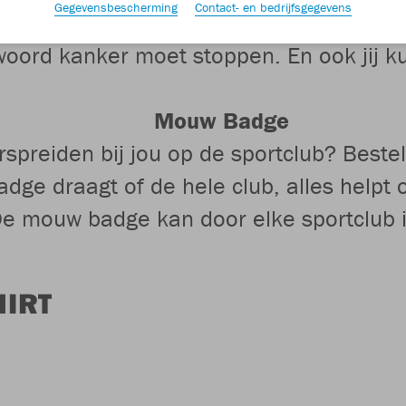
Gegevensbescherming
Contact- en bedrijfsgegevens
ap in je gezicht, serieus pijn doen. Met
oord kanker moet stoppen. En ook jij ku
Mouw Badge
rspreiden bij jou op de sportclub? Bes
ge draagt of de hele club, alles helpt
. De mouw badge kan door elke sportclub
HIRT