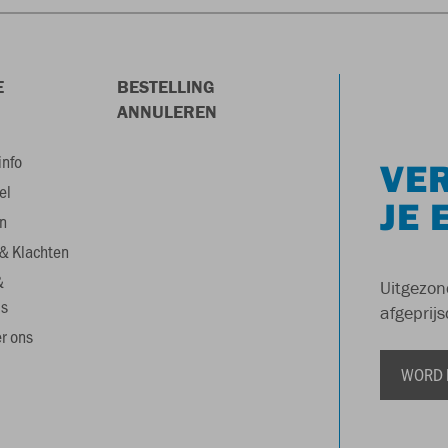
E
BESTELLING
ANNULEREN
info
VER
el
JE 
n
& Klachten
&
Uitgezon
s
afgeprijs
r ons
WORD 