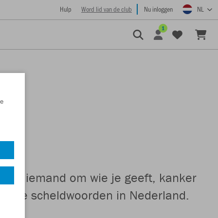
Hulp
Word lid van de club
Nu inloggen
NL
1
e
bt, of iemand om wie je geeft, kanker
bruikte scheldwoorden in Nederland.