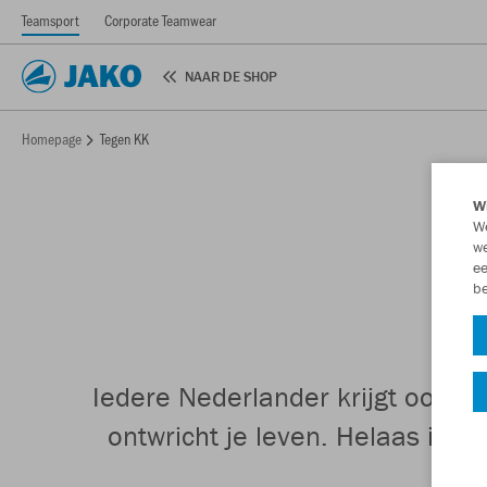
Teamsport
Corporate Teamwear
NAAR DE SHOP
Homepage
Tegen KK
Wi
We
we
ee
be
Iedere Nederlander krijgt ooit t
ontwricht je leven. Helaas is 