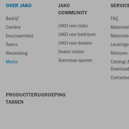
OVER JAKO
JAKO
SERVIC
COMMUNITY
Bedrijf
FAQ
JAKO voor clubs
Carrière
Materiaal
JAKO voor bedrijven
Duurzaamheid
Matentab
JAKO voor dealers
Teams
Leveringe
Dealer vinden
Nieuwsblog
Retouren 
Teamshop openen
Media
Catalogi 
Download
Contactee
PRODUCTTERUGROEPING
TASSEN