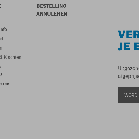
E
BESTELLING
ANNULEREN
info
VER
el
JE 
n
& Klachten
&
Uitgezon
s
afgeprijs
r ons
WORD 