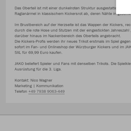
Das Oberteil ist mit einer dunkelroten Struktur ausgestattet, die
Raglanärmel in klassischem Kickersrot ab, deren Nähte in gesc
Im Brustbereich auf der Herzseite ist das Wappen der Kickers, rech
durch die rote Hose und Stutzen mit der eingestickten Jahreszahl 
darüber hinaus im Nackenbereich des Oberteils angebracht.
Die Kickers-Profis werden ihr neues Trikot erstmals im Spiel geg
sofort im Fan- und Onlineshop der Würzburger Kickers und im JAK
5XL für 69,99 Euro kaufen.
JAKO beliefert Spieler und Fans mit denselben Trikots. Die Spielklei
Ausrüstung für die 3. Liga.
Kontakt: Nico Wagner
Marketing | Kommunikation
Telefon
+49 7938 9063-449