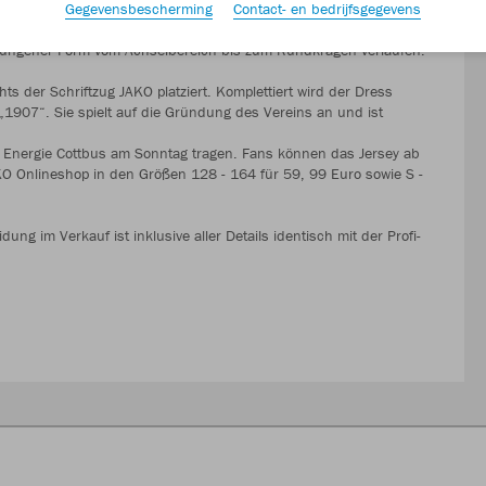
Gegevensbescherming
Contact- en bedrijfsgegevens
 den Brust- und Bauchbereich prägt. Davon heben sich die
hwungener Form vom Achselbereich bis zum Rundkragen verlaufen.
ts der Schriftzug JAKO platziert. Komplettiert wird der Dress
„1907“. Sie spielt auf die Gründung des Vereins an und ist
en Energie Cottbus am Sonntag tragen. Fans können das Jersey ab
O Onlineshop in den Größen 128 - 164 für 59, 99 Euro sowie S -
dung im Verkauf ist inklusive aller Details identisch mit der Profi-