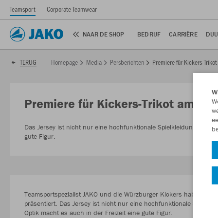
Teamsport
Corporate Teamwear
NAAR DE SHOP
BEDRIJF
CARRIÈRE
DUU
Homepage
Media
Persberichten
Premiere für Kickers-Trik
TERUG
Wi
Premiere für Kickers-Trikot am W
We
we
ee
Das Jersey ist nicht nur eine hochfunktionale Spielkleidung. Durc
be
gute Figur.
Teamsportspezialist JAKO und die Würzburger Kickers haben heute
präsentiert. Das Jersey ist nicht nur eine hochfunktionale Spielkle
Optik macht es auch in der Freizeit eine gute Figur.