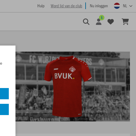
Hulp
Word lid van de club
Nu inloggen
NL
1
e