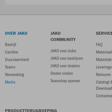
OVER JAKO
JAKO
SERVIC
COMMUNITY
Bedrijf
FAQ
JAKO voor clubs
Carrière
Materiaal
JAKO voor bedrijven
Duurzaamheid
Matentab
JAKO voor dealers
Teams
Leveringe
Dealer vinden
Nieuwsblog
Retouren 
Teamshop openen
Media
Catalogi 
Download
Contactee
PRODUCTTERUGROEPING