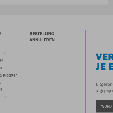
E
BESTELLING
ANNULEREN
info
VER
el
JE 
n
& Klachten
&
Uitgezon
s
afgeprijs
r ons
WORD 