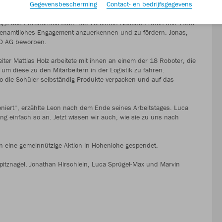
Gegevensbescherming
Contact- en bedrijfsgegevens
gs des Ehrenamtes statt. Die Vereinten Nationen rufen seit 1986
renamtliches Engagement anzuerkennen und zu fördern. Jonas,
KO AG beworben.
ter Mattias Holz arbeitete mit ihnen an einem der 18 Roboter, die
 um diese zu den Mitarbeitern in der Logistik zu fahren.
wo die Schüler selbständig Produkte verpacken und auf das
ioniert“, erzählte Leon nach dem Ende seines Arbeitstages. Luca
ing einfach so an. Jetzt wissen wir auch, wie sie zu uns nach
 eine gemeinnützige Aktion in Hohenlohe gespendet.
pitznagel, Jonathan Hirschlein, Luca Sprügel-Max und Marvin