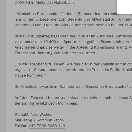
JAKO AG in Mulfingen-Hollenbach.
„Mitmachen Ehrensache“ findet im Rahmen des Internationalen Ta
jährlich am 5. Dezember zum Gedenk- und Aktionstag auf, um eh
Jonathan, Leon, Luca und Marvin haben sich deshalb bei der JA
Ihren Schnuppertag begannen die Schüler im AutoStore. Betriebslei
vollautomatisch 19.400 mit Sportartikeln gefüllte Boxen ansteuern,
Anschließend ging es weiter in die Abteilung Kommissionierung, 
Förderband Richtung Versand stellen durften.
„Es war spannend zu sehen, wie das hier in der Logistik so funkt
ergänzte: „Genau, sonst ziehen wir uns die Trikots im Fußballtrain
Hause kommen.“
Ihr Arbeitslohn wurde im Rahmen von „Mitmachen Ehrensache“ an
Auf dem Foto sind hinten von links nach rechts zu sehen: Jonas S
Benzia. Vorne sitzt Leon Mönikheim.
Kontakt: Nico Wagner
Marketing | Kommunikation
Telefon
+49 7938 9063-449