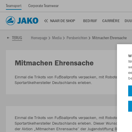
Teamsport
Corporate Teamwear
NAAR DE SHOP
BEDRIJF
CARRIÈRE
DUU
Homepage
Media
Persberichten
Mitmachen Ehrensache
TERUG
Wi
Mitmachen Ehrensache
We
we
ee
Einmal die Trikots von Fußballprofis verpacken, mit Robotern arbe
be
Sportartikelhersteller Deutschlands erleben.
Einmal die Trikots von Fußballprofis verpacken, mit Robotern arbe
Sportartikelhersteller Deutschlands erleben. Dieser Wunsch ist f
der Aktion „Mitmachen Ehrensache“ der Jugendstiftung Baden-Wür