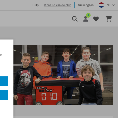
Hulp
Word lid van de club
Nu inloggen
NL
1
e