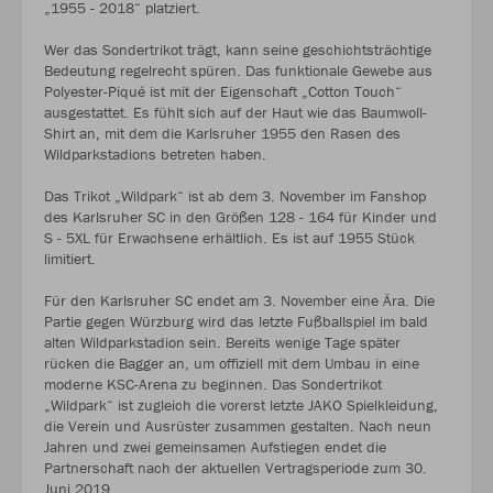
„1955 - 2018“ platziert.
Wer das Sondertrikot trägt, kann seine geschichtsträchtige
Bedeutung regelrecht spüren. Das funktionale Gewebe aus
Polyester-Piqué ist mit der Eigenschaft „Cotton Touch“
ausgestattet. Es fühlt sich auf der Haut wie das Baumwoll-
Shirt an, mit dem die Karlsruher 1955 den Rasen des
Wildparkstadions betreten haben.
Das Trikot „Wildpark“ ist ab dem 3. November im Fanshop
des Karlsruher SC in den Größen 128 - 164 für Kinder und
S - 5XL für Erwachsene erhältlich. Es ist auf 1955 Stück
limitiert.
Für den Karlsruher SC endet am 3. November eine Ära. Die
Partie gegen Würzburg wird das letzte Fußballspiel im bald
alten Wildparkstadion sein. Bereits wenige Tage später
rücken die Bagger an, um offiziell mit dem Umbau in eine
moderne KSC-Arena zu beginnen. Das Sondertrikot
„Wildpark“ ist zugleich die vorerst letzte JAKO Spielkleidung,
die Verein und Ausrüster zusammen gestalten. Nach neun
Jahren und zwei gemeinsamen Aufstiegen endet die
Partnerschaft nach der aktuellen Vertragsperiode zum 30.
Juni 2019.