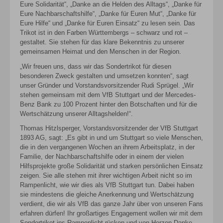
Eure Solidarität“, „Danke an die Helden des Alltags“, „Danke für
Eure Nachbarschaftshilfe“, „Danke für Euren Mut“, „Danke für
Eure Hilfe“ und „Danke für Euren Einsatz“ zu lesen sein. Das
Trikot ist in den Farben Württembergs – schwarz und rot –
gestaltet. Sie stehen für das klare Bekenntnis zu unserer
gemeinsamen Heimat und den Menschen in der Region.
„Wir freuen uns, dass wir das Sondertrikot für diesen
besonderen Zweck gestalten und umsetzen konnten“, sagt
unser Gründer und Vorstandsvorsitzender Rudi Sprügel. „Wir
stehen gemeinsam mit dem VfB Stuttgart und der Mercedes-
Benz Bank zu 100 Prozent hinter den Botschaften und für die
Wertschätzung unserer Alltagshelden!“.
Thomas Hitzlsperger, Vorstandsvorsitzender der VfB Stuttgart
1893 AG, sagt: „Es gibt in und um Stuttgart so viele Menschen,
die in den vergangenen Wochen an ihrem Arbeitsplatz, in der
Familie, der Nachbarschaftshilfe oder in einem der vielen
Hilfsprojekte große Solidarität und starken persönlichen Einsatz
zeigen. Sie alle stehen mit ihrer wichtigen Arbeit nicht so im
Rampenlicht, wie wir dies als VfB Stuttgart tun. Dabei haben
sie mindestens die gleiche Anerkennung und Wertschätzung
verdient, die wir als VfB das ganze Jahr über von unseren Fans
erfahren dürfen! Ihr großartiges Engagement wollen wir mit dem
Sondertrikot ins Rampenlicht rücken und von Herzen Danke