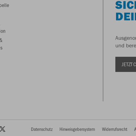
SIC
belle
DEI
&
ion
Ausgenom
 &
und berei
s
JETZT
Datenschutz
Hinweisgebersystem
Widerrufsrecht