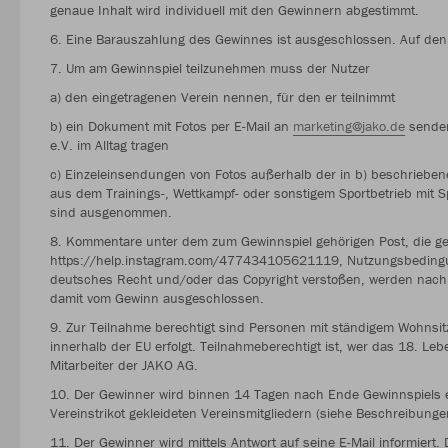
genaue Inhalt wird individuell mit den Gewinnern abgestimmt.
6. Eine Barauszahlung des Gewinnes ist ausgeschlossen. Auf den
7. Um am Gewinnspiel teilzunehmen muss der Nutzer
a) den eingetragenen Verein nennen, für den er teilnimmt
b) ein Dokument mit Fotos per E-Mail an
marketing@jako.de
senden
e.V. im Alltag tragen
c) Einzeleinsendungen von Fotos außerhalb der in b) beschriebene
aus dem Trainings-, Wettkampf- oder sonstigem Sportbetrieb mit S
sind ausgenommen.
8. Kommentare unter dem zum Gewinnspiel gehörigen Post, die geg
https://help.instagram.com/477434105621119, Nutzungsbeding
deutsches Recht und/oder das Copyright verstoßen, werden nach
damit vom Gewinn ausgeschlossen.
9. Zur Teilnahme berechtigt sind Personen mit ständigem Wohnsit
innerhalb der EU erfolgt. Teilnahmeberechtigt ist, wer das 18. Le
Mitarbeiter der JAKO AG.
10. Der Gewinner wird binnen 14 Tagen nach Ende Gewinnspiels e
Vereinstrikot gekleideten Vereinsmitgliedern (siehe Beschreibunge
11. Der Gewinner wird mittels Antwort auf seine E-Mail informier