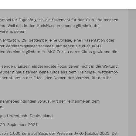
en einer Woche, wo die Mitglieder deines Amateurvereins eure
as Symbol für Zugehörigkeit, ein Statement für den Club und machen
ns. Weil das in den Kreisklassen ebenso gilt wie in der
rvereins sehen!
h Mittwoch, 29. September eine Collage, eine Präsentation oder
r Vereinsmitglieder sammelt, auf denen sie euer JAKO
sten Vereinsmitgliedern in JAKO Trikots eures Clubs gewinnen die
e
senden. Einzeln eingesendete Fotos gehen nicht in die Wertung
 Darüber hinaus zählen keine Fotos aus dem Trainings-, Wettkampf-
e nennt uns in der E-Mail den Namen des Vereins, für den ihr
eilnahmebedingungen voraus. Mit der Teilnahme an dem
n.
ingen-Hollenbach, Deutschland.
 29. September 2021.
t von 1.000 Euro auf Basis der Preise im JAKO Katalog 2021. Der