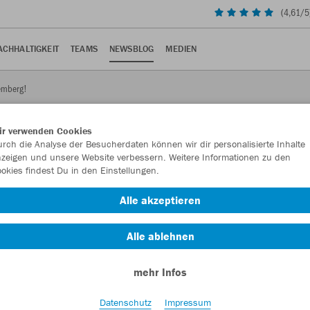
(
4,61
/5
ACHHALTIGKEIT
TEAMS
NEWSBLOG
MEDIEN
temberg!
ir verwenden Cookies
rch die Analyse der Besucherdaten können wir dir personalisierte Inhalte
zeigen und unsere Website verbessern. Weitere Informationen zu den
okies findest Du in den Einstellungen.
Alle akzeptieren
tionstages der Landessportverbände verlosen wir drei
Alle ablehnen
mehr Infos
Datenschutz
Impressum
tionstages der Landessportverbände verlosen wir drei