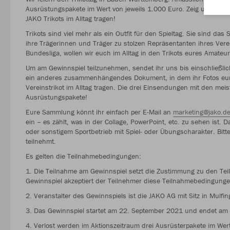
Ausrüstungspakete im Wert von jeweils 1.000 Euro. Zeig uns binn
JAKO Trikots im Alltag tragen!
Trikots sind viel mehr als ein Outfit für den Spieltag. Sie sind d
ihre Trägerinnen und Träger zu stolzen Repräsentanten ihres Verei
Bundesliga, wollen wir euch im Alltag in den Trikots eures Amateu
Um am Gewinnspiel teilzunehmen, sendet ihr uns bis einschließlic
ein anderes zusammenhängendes Dokument, in dem ihr Fotos eure
Vereinstrikot im Alltag tragen. Die drei Einsendungen mit den mei
Ausrüstungspakete!
Eure Sammlung könnt ihr einfach per E-Mail an
marketing@jako.d
ein – es zählt, was in der Collage, PowerPoint, etc. zu sehen ist.
oder sonstigem Sportbetrieb mit Spiel- oder Übungscharakter. Bitt
teilnehmt.
Es gelten die Teilnahmebedingungen:
1. Die Teilnahme am Gewinnspiel setzt die Zustimmung zu den T
Gewinnspiel akzeptiert der Teilnehmer diese Teilnahmebedingunge
2. Veranstalter des Gewinnspiels ist die JAKO AG mit Sitz in Mulf
3. Das Gewinnspiel startet am 22. September 2021 und endet am
4. Verlost werden im Aktionszeitraum drei Ausrüsterpakete im Wer