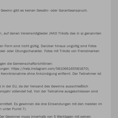
 Gewinn gibt es keinen Gewähr- oder Garantieanspruch.
, auf denen Vereinsmitglieder JAKO Trikots des in a) genannten
n Form sind nicht gültig. Darüber hinaus ungültig sind Fotos
piel- oder Übungscharakter. Fotos mit Trikots von Fremdmarken
en die Gemeinschaftsrichtlinien:
ungen: https://help.instagram.com/581066165581870),
 Kenntnisnahme ohne Ankündigung entfernt. Der Teilnehmer ist
z in der EU, da der Versand des Gewinns ausschließlich
bensjahr vollendet hat. Von der Teilnahme ausgeschlossen sind
rmittelt. Es gewinnen die drei Einsendungen mit den meisten im
n unter Punkt 7).
t. Der Gewinner muss innerhalb von 5 Werktagen mit seinen