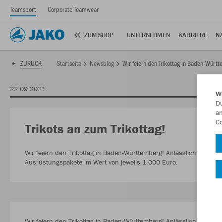
Teamsport
Corporate Teamwear
ZUM SHOP
UNTERNEHMEN
KARRIERE
N
Startseite
Newsblog
Wir feiern den Trikottag in Baden-Würt
ZURÜCK
22.09.2021
W
Du
an
Co
Trikots an zum Trikottag!
Wir feiern den Trikottag in Baden-Württemberg! Anlässlich des Ak
Ausrüstungspakete im Wert von jeweils 1.000 Euro.
Wir feiern den Trikottag in Baden-Württemberg! Anlässlich des Ak