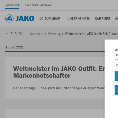
Teamsport
Corporate Teamwear
ZUM SHOP
UNTERNEHMEN
KARRIERE
N
Startseite
Newsblog
Weltmeister im JAKO Outfit: Erik Durm 
ZURÜCK
15.07.2025
W
Du
an
Co
Weltmeister im JAKO Outfit: Erik 
Markenbotschafter
Der ehemalige Fußballprofi und Nationalspieler ergänzt das JAKO