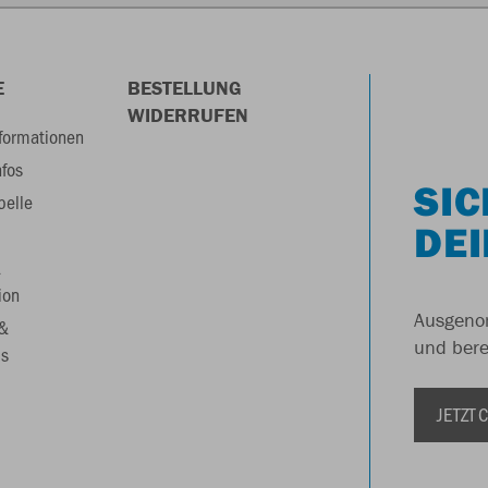
E
BESTELLUNG
WIDERRUFEN
formationen
nfos
SIC
belle
DEI
&
ion
Ausgenom
 &
und berei
s
JETZT