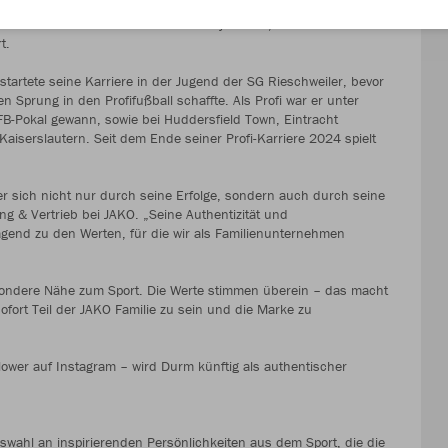
rschaft mit dem ehemaligen Fußballprofi und Weltmeister 2014
hst das Markenbotschafter-Team um Diyar Acar, Timo Hildebrand &
t.
tartete seine Karriere in der Jugend der SG Rieschweiler, bevor
Sprung in den Profifußball schaffte. Als Profi war er unter
B-Pokal gewann, sowie bei Huddersfield Town, Eintracht
aiserslautern. Seit dem Ende seiner Profi-Karriere 2024 spielt
r sich nicht nur durch seine Erfolge, sondern auch durch seine
ng & Vertrieb bei JAKO. „Seine Authentizität und
gend zu den Werten, für die wir als Familienunternehmen
esondere Nähe zum Sport. Die Werte stimmen überein – das macht
ofort Teil der JAKO Familie zu sein und die Marke zu
lower auf Instagram – wird Durm künftig als authentischer
swahl an inspirierenden Persönlichkeiten aus dem Sport, die die