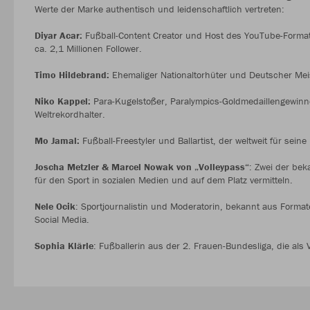
Werte der Marke authentisch und leidenschaftlich vertreten:
Diyar Acar:
Fußball-Content Creator und Host des YouTube-Formats
ca. 2,1 Millionen Follower.
Timo Hildebrand:
Ehemaliger Nationaltorhüter und Deutscher Meis
Niko Kappel:
Para-Kugelstoßer, Paralympics-Goldmedaillengewinne
Weltrekordhalter.
Mo Jamal:
Fußball-Freestyler und Ballartist, der weltweit für sein
Joscha Metzler & Marcel Nowak von „Volleypass“
: Zwei der bek
für den Sport in sozialen Medien und auf dem Platz vermitteln.
Nele Ocik
: Sportjournalistin und Moderatorin, bekannt aus Forma
Social Media.
Sophia Klärle
: Fußballerin aus der 2. Frauen-Bundesliga, die als 