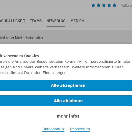
(
4,61
/5
ACHHALTIGKEIT
TEAMS
NEWSBLOG
MEDIEN
wird neuer Markenbotschafter
ir verwenden Cookies
rch die Analyse der Besucherdaten können wir dir personalisierte Inhalte
zeigen und unsere Website verbessern. Weitere Informationen zu den
okies findest Du in den Einstellungen.
Durm wird neuer
Alle akzeptieren
 Markenbotschafter-Team.
Alle ablehnen
mehr Infos
Datenschutz
Impressum