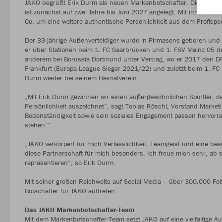
JAKO begrüßt Erik Durm als neuen Markenbotschafter. Die Partne
ist zunächst auf zwei Jahre bis Juni 2027 angelegt. Mit ihm wäc
Co. um eine weitere authentische Persönlichkeit aus dem Profispor
Der 33-jährige Außenverteidiger wurde in Pirmasens geboren und s
er über Stationen beim 1. FC Saarbrücken und 1. FSV Mainz 05 den 
anderem bei Borussia Dortmund unter Vertrag, wo er 2017 den DF
Frankfurt (Europa League Sieger 2021/22) und zuletzt beim 1. FC K
Durm wieder bei seinem Heimatverein.
„Mit Erik Durm gewinnen wir einen außergewöhnlichen Sportler, de
Persönlichkeit auszeichnet“, sagt Tobias Röschl, Vorstand Marketi
Bodenständigkeit sowie sein soziales Engagement passen hervorra
stehen.“
„JAKO verkörpert für mich Verlässlichkeit, Teamgeist und eine b
diese Partnerschaft für mich besonders. Ich freue mich sehr, ab s
repräsentieren“, so Erik Durm.
Mit seiner großen Reichweite auf Social Media – über 300.000 Fol
Botschafter für JAKO auftreten.
Das JAKO Markenbotschafter-Team
Mit dem Markenbotschafter-Team setzt JAKO auf eine vielfältige Au