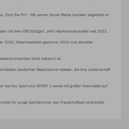
 „Find the Pro“. Mit seinen Social Media Kanälen begeistert er
ter mit dem VfB Stuttgart. JAKO Markenbotschafter seit 2023.
r 2016, Silbermedaillen-gewinner 2024 und aktueller
e beeindruckenden Skills bekannt ist.
anntesten deutschen Beachsoccer-Spieler, die ihre Leidenschaft
ten bei Sky Sport und SPORT 1 sowie mit großer Reichweite auf
Vorbild für junge Sportlerinnen den Frauenfußball vorantreibt.