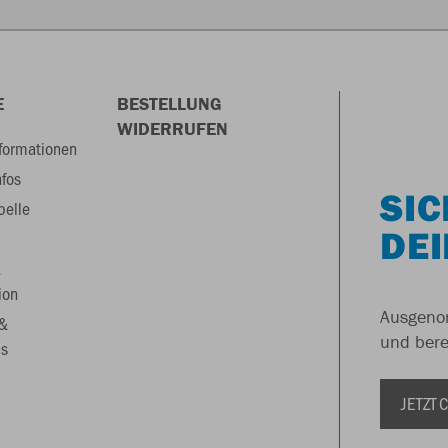
E
BESTELLUNG
WIDERRUFEN
formationen
nfos
SIC
belle
DEI
&
ion
Ausgenom
 &
und berei
s
JETZT