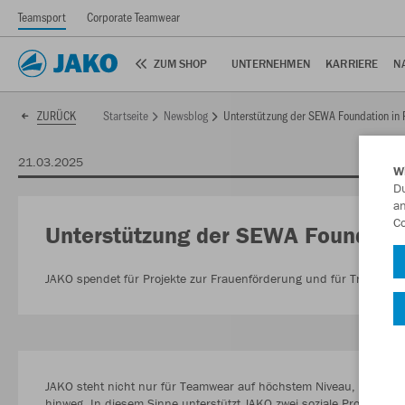
Teamsport
Corporate Teamwear
ZUM SHOP
UNTERNEHMEN
KARRIERE
N
Startseite
Newsblog
Unterstützung der SEWA Foundation in 
ZURÜCK
21.03.2025
W
Du
an
Co
Unterstützung der SEWA Foundatio
JAKO spendet für Projekte zur Frauenförderung und für Trinkwas
JAKO steht nicht nur für Teamwear auf höchstem Niveau, sondern
hinweg. In diesem Sinne unterstützt JAKO zwei soziale Projekte d