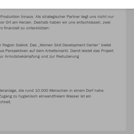
.
Produktion hinaus. Als strategischer Partner liegt uns nicht nur
vor Ort am Herzen. Deshalb haben wir uns entschlossen, zwei
 finanziell zu unterstützen:
er Region Sialkot. Das „Women Skill Development Center“ bietet
ue Perspektiven auf dem Arbeitsmarkt. Damit leistet das Projekt
t, zur Armutsbekämpfung und zur Reduzierung
ilteranlage, die rund 10.000 Menschen in einem Dorf nahe
Zugang zu hygienisch einwandfreiem Wasser ist ein
chkeit.