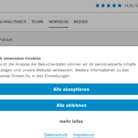
(
4,61
/5
ACHHALTIGKEIT
TEAMS
NEWSBLOG
MEDIEN
Pakistan
ir verwenden Cookies
rch die Analyse der Besucherdaten können wir dir personalisierte Inhalte
zeigen und unsere Website verbessern. Weitere Informationen zu den
okies findest Du in den Einstellungen.
n in Pakistan
Alle akzeptieren
serzugang
Alle ablehnen
mehr Infos
 auch für Verantwortung und Partnerschaft – über Grenzen
Datenschutz
Impressum
er SEWA Foundation, einer Organisation, die von einem unserer