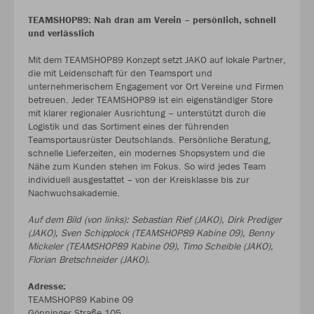
TEAMSHOP89: Nah dran am Verein – persönlich, schnell
und verlässlich
Mit dem TEAMSHOP89 Konzept setzt JAKO auf lokale Partner,
die mit Leidenschaft für den Teamsport und
unternehmerischem Engagement vor Ort Vereine und Firmen
betreuen. Jeder TEAMSHOP89 ist ein eigenständiger Store
mit klarer regionaler Ausrichtung – unterstützt durch die
Logistik und das Sortiment eines der führenden
Teamsportausrüster Deutschlands. Persönliche Beratung,
schnelle Lieferzeiten, ein modernes Shopsystem und die
Nähe zum Kunden stehen im Fokus. So wird jedes Team
individuell ausgestattet – von der Kreisklasse bis zur
Nachwuchsakademie.
Auf dem Bild (von links): Sebastian Rief (JAKO), Dirk Prediger
(JAKO), Sven Schipplock (TEAMSHOP89 Kabine 09), Benny
Mickeler (TEAMSHOP89 Kabine 09), Timo Scheible (JAKO),
Florian Bretschneider (JAKO).
Adresse:
TEAMSHOP89 Kabine 09
Gönninger Straße 105