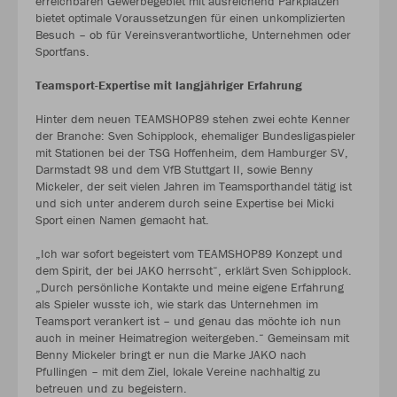
erreichbaren Gewerbegebiet mit ausreichend Parkplätzen
bietet optimale Voraussetzungen für einen unkomplizierten
Besuch – ob für Vereinsverantwortliche, Unternehmen oder
Sportfans.
Teamsport-Expertise mit langjähriger Erfahrung
Hinter dem neuen TEAMSHOP89 stehen zwei echte Kenner
der Branche: Sven Schipplock, ehemaliger Bundesligaspieler
mit Stationen bei der TSG Hoffenheim, dem Hamburger SV,
Darmstadt 98 und dem VfB Stuttgart II, sowie Benny
Mickeler, der seit vielen Jahren im Teamsporthandel tätig ist
und sich unter anderem durch seine Expertise bei Micki
Sport einen Namen gemacht hat.
„Ich war sofort begeistert vom TEAMSHOP89 Konzept und
dem Spirit, der bei JAKO herrscht“, erklärt Sven Schipplock.
„Durch persönliche Kontakte und meine eigene Erfahrung
als Spieler wusste ich, wie stark das Unternehmen im
Teamsport verankert ist – und genau das möchte ich nun
auch in meiner Heimatregion weitergeben.“ Gemeinsam mit
Benny Mickeler bringt er nun die Marke JAKO nach
Pfullingen – mit dem Ziel, lokale Vereine nachhaltig zu
betreuen und zu begeistern.