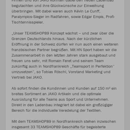
begutachten und ihre Glückwünsche zur Einweihung
überbringen. Mit dabei waren auch Kévin Le Cunff,
Paralympics-Sieger im Radfahren, sowie Edgar Empis, Profi-
Tischtennisspieler.
„Unser TEAMSHOP89 Konzept wächst – und zwar über die
Grenzen Deutschlands hinaus. Nach der kürzlichen
Eröffnung in der Schweiz dürfen wir nun auch einen weiteren
französischen Partner begrüßen. Mit HN Sport haben wir die
Zusammenarbeit in den letzten Jahren stark ausgebaut und
freuen uns sehr, mit Romain Feret und seinem Team
zukünftig auch in Nordfrankreich „Teamsport in Perfektion“
umzusetzen“, so Tobias Röschl, Vorstand Marketing und
Vertrieb bei JAKO.
Ab sofort finden die Kundinnen und Kunden auf 150 m² ein
breites Sortiment an JAKO Artikeln und die optimale
Ausrüstung für alle Teams aus Sport und Unternehmen.
Direkt in den Ladenbau integriert ist dabei ein großzügiger
Bereich für die individuelle Veredelung der Textilien.
Mit dem TEAMSHOP89 in Nordfrankreich stehen inzwischen
insgesamt 33 TEAMSHOP89 Geschäfte für begeisterte