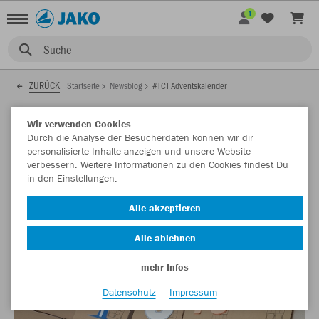
1
Suche
ZURÜCK
Startseite
Newsblog
#TCT Adventskalender
03.12.2019
Wir verwenden Cookies
Durch die Analyse der Besucherdaten können wir dir
personalisierte Inhalte anzeigen und unsere Website
verbessern. Weitere Informationen zu den Cookies findest Du
#TCT Adventskalender
in den Einstellungen.
Nimm am #TCT-Adventskalender teil! Hinter jedem Türchen
Alle akzeptieren
verstecken sich Preise.
Alle ablehnen
mehr Infos
Datenschutz
Impressum