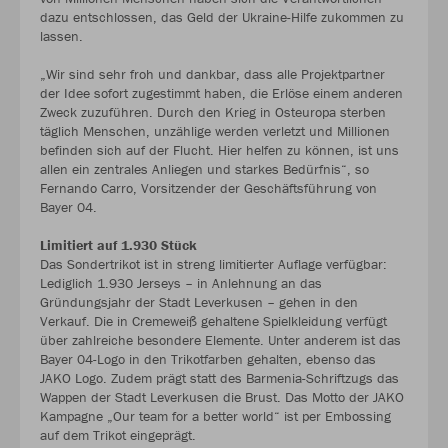
dazu entschlossen, das Geld der Ukraine-Hilfe zukommen zu
lassen.
„Wir sind sehr froh und dankbar, dass alle Projektpartner
der Idee sofort zugestimmt haben, die Erlöse einem anderen
Zweck zuzuführen. Durch den Krieg in Osteuropa sterben
täglich Menschen, unzählige werden verletzt und Millionen
befinden sich auf der Flucht. Hier helfen zu können, ist uns
allen ein zentrales Anliegen und starkes Bedürfnis“, so
Fernando Carro, Vorsitzender der Geschäftsführung von
Bayer 04.
Limitiert auf 1.930 Stück
Das Sondertrikot ist in streng limitierter Auflage verfügbar:
Lediglich 1.930 Jerseys – in Anlehnung an das
Gründungsjahr der Stadt Leverkusen – gehen in den
Verkauf. Die in Cremeweiß gehaltene Spielkleidung verfügt
über zahlreiche besondere Elemente. Unter anderem ist das
Bayer 04-Logo in den Trikotfarben gehalten, ebenso das
JAKO Logo. Zudem prägt statt des Barmenia-Schriftzugs das
Wappen der Stadt Leverkusen die Brust. Das Motto der JAKO
Kampagne „Our team for a better world“ ist per Embossing
auf dem Trikot eingeprägt.