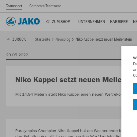
Teamsport
Corporate Teamwear
ZUM SHOP
UNTERNEHMEN
KARRIERE
N
Startseite
Newsblog
Niko Kappel setzt neuen Meilenstein
ZURÜCK
23.05.2022
W
Du
an
Co
Niko Kappel setzt neuen Meilenste
Mit 14,94 Metern stellt Niko Kappel einen neuen Weltrekord im Pa
Paralympics-Champion Niko Kappel hat am Wochenende bei den Werf
den Schatten gestellt. In seinem zweiten Wurf landete die Kugel b