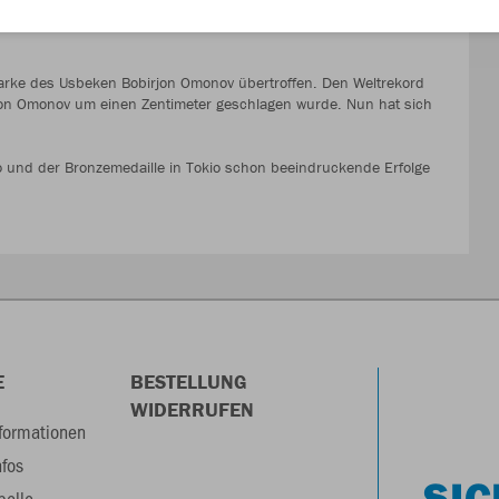
Sieg war ihm somit nicht mehr zu nehmen. Niko Kappel geht für
tmarke des Usbeken Bobirjon Omonov übertroffen. Den Weltrekord
 von Omonov um einen Zentimeter geschlagen wurde. Nun hat sich
iro und der Bronzemedaille in Tokio schon beeindruckende Erfolge
E
BESTELLUNG
WIDERRUFEN
formationen
nfos
SIC
belle