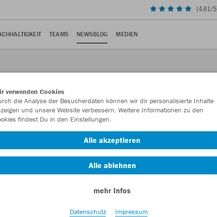
(
4,61
/5
ACHHALTIGKEIT
TEAMS
NEWSBLOG
MEDIEN
ir verwenden Cookies
rch die Analyse der Besucherdaten können wir dir personalisierte Inhalte
zeigen und unsere Website verbessern. Weitere Informationen zu den
okies findest Du in den Einstellungen.
in
Alle akzeptieren
ra-Kugelstoßen auf.
Alle ablehnen
mehr Infos
ertagen in Halle an der Saale den bisherigen Weltrekord in
Datenschutz
Impressum
ei unfassbaren 14,94 Metern. Damit verbesserte er die Bestweite