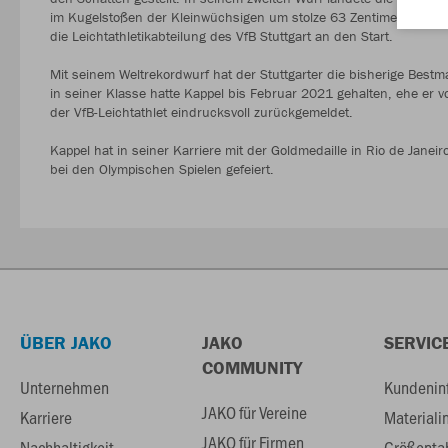
im Kugelstoßen der Kleinwüchsigen um stolze 63 Zentimeter. Der 
die Leichtathletikabteilung des VfB Stuttgart an den Start.
Mit seinem Weltrekordwurf hat der Stuttgarter die bisherige Bes
in seiner Klasse hatte Kappel bis Februar 2021 gehalten, ehe er
der VfB-Leichtathlet eindrucksvoll zurückgemeldet.
Kappel hat in seiner Karriere mit der Goldmedaille in Rio de Jane
bei den Olympischen Spielen gefeiert.
ÜBER JAKO
JAKO
SERVIC
COMMUNITY
Unternehmen
Kundenin
JAKO für Vereine
Karriere
Materiali
JAKO für Firmen
Nachhaltigkeit
Größenta