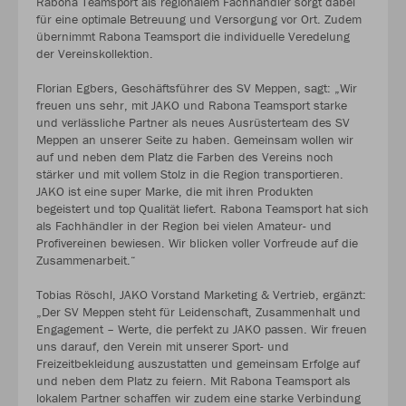
Rabona Teamsport als regionalem Fachhändler sorgt dabei
für eine optimale Betreuung und Versorgung vor Ort. Zudem
übernimmt Rabona Teamsport die individuelle Veredelung
der Vereinskollektion.
Florian Egbers, Geschäftsführer des SV Meppen, sagt: „Wir
freuen uns sehr, mit JAKO und Rabona Teamsport starke
und verlässliche Partner als neues Ausrüsterteam des SV
Meppen an unserer Seite zu haben. Gemeinsam wollen wir
auf und neben dem Platz die Farben des Vereins noch
stärker und mit vollem Stolz in die Region transportieren.
JAKO ist eine super Marke, die mit ihren Produkten
begeistert und top Qualität liefert. Rabona Teamsport hat sich
als Fachhändler in der Region bei vielen Amateur- und
Profivereinen bewiesen. Wir blicken voller Vorfreude auf die
Zusammenarbeit.“
Tobias Röschl, JAKO Vorstand Marketing & Vertrieb, ergänzt:
„Der SV Meppen steht für Leidenschaft, Zusammenhalt und
Engagement – Werte, die perfekt zu JAKO passen. Wir freuen
uns darauf, den Verein mit unserer Sport- und
Freizeitbekleidung auszustatten und gemeinsam Erfolge auf
und neben dem Platz zu feiern. Mit Rabona Teamsport als
lokalem Partner schaffen wir zudem eine starke Verbindung