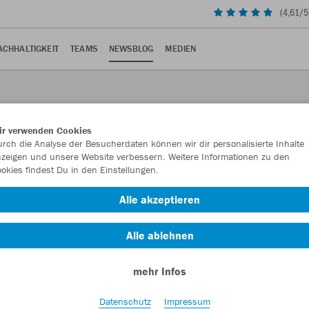
(
4,61
/5
ACHHALTIGKEIT
TEAMS
NEWSBLOG
MEDIEN
ir verwenden Cookies
rch die Analyse der Besucherdaten können wir dir personalisierte Inhalte
zeigen und unsere Website verbessern. Weitere Informationen zu den
okies findest Du in den Einstellungen.
Alle akzeptieren
t in der Saison 2021/22 mit einem ebenso mutigen wie
Alle ablehnen
mehr Infos
 in der Saison 2021/22 mit einem mutigen Design auf den
Datenschutz
Impressum
euen Einlaufshirts ist ein genau 50 Jahre altes Stück VfB