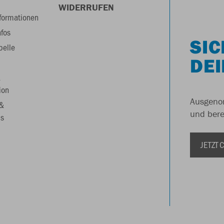
WIDERRUFEN
formationen
nfos
SIC
belle
DEI
&
ion
Ausgenom
 &
und berei
s
JETZT