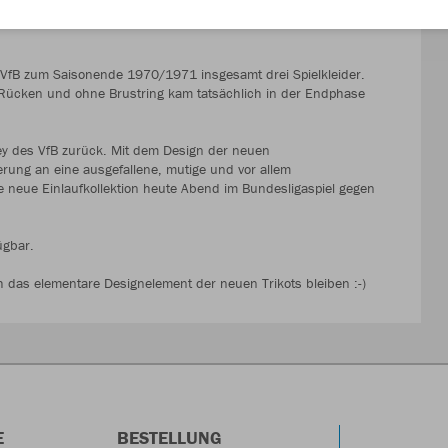
statt, von einem der damals weltbesten Schiedsrichter und dem
s VfB zum Saisonende 1970/1971 insgesamt drei Spielkleider.
 Rücken und ohne Brustring kam tatsächlich in der Endphase
sey des VfB zurück. Mit dem Design der neuen
erung an eine ausgefallene, mutige und vor allem
die neue Einlaufkollektion heute Abend im Bundesligaspiel gegen
ügbar.
ich das elementare Designelement der neuen Trikots bleiben :-)
E
BESTELLUNG