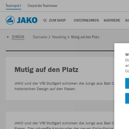
Teamsport
Corporate Teamwear
ZUM SHOP
UNTERNEHMEN
KARRIERE
N
Startseite
Newsblog
Mutig auf den Platz
ZURÜCK
W
Du
an
Mutig auf den Platz
Co
JAKO und der VfB Stuttgart schicken die Jungs aus Bad Cannstat
historischen Design auf den Rasen.
JAKO und der VfB Stuttgart schicken die Jungs aus Bad Cannstatt
Rasen. Das rot-weiße Karomuster der neuen Einlaufjacke und des n