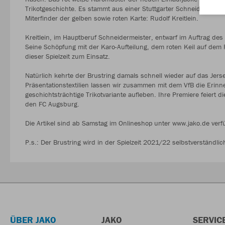
Trikotgeschichte. Es stammt aus einer Stuttgarter Schneiderwerk
Miterfinder der gelben sowie roten Karte: Rudolf Kreitlein.
Kreitlein, im Hauptberuf Schneidermeister, entwarf im Auftrag de
Seine Schöpfung mit der Karo-Aufteilung, dem roten Keil auf dem
dieser Spielzeit zum Einsatz.
Natürlich kehrte der Brustring damals schnell wieder auf das Jer
Präsentationstextilien lassen wir zusammen mit dem VfB die Erinn
geschichtsträchtige Trikotvariante aufleben. Ihre Premiere feiert 
den FC Augsburg.
Die Artikel sind ab Samstag im Onlineshop unter www.jako.de verf
P.s.: Der Brustring wird in der Spielzeit 2021/22 selbstverständl
ÜBER JAKO
JAKO
SERVIC