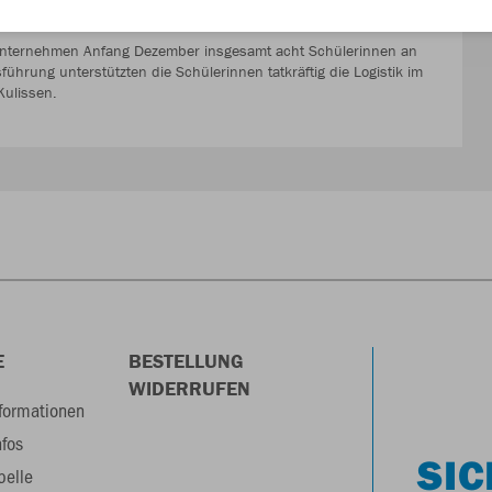
iales Projekt in ihrer Region.
Unternehmen Anfang Dezember insgesamt acht Schülerinnen an
hrung unterstützten die Schülerinnen tatkräftig die Logistik im
Kulissen.
E
BESTELLUNG
WIDERRUFEN
formationen
nfos
SIC
belle