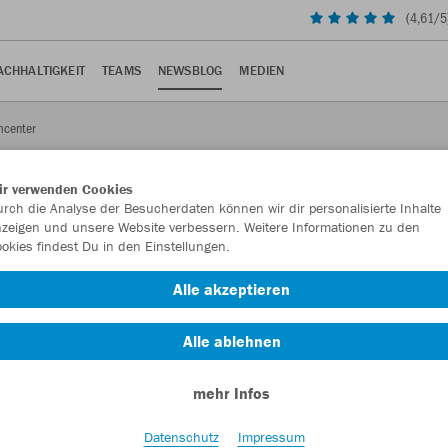
(
4,61
/5
ACHHALTIGKEIT
TEAMS
NEWSBLOG
MEDIEN
mcenter
ir verwenden Cookies
rch die Analyse der Besucherdaten können wir dir personalisierte Inhalte
zeigen und unsere Website verbessern. Weitere Informationen zu den
okies findest Du in den Einstellungen.
 Teamcenter
Alle akzeptieren
Alle ablehnen
mehr Infos
n Baden-Württemberg rund um den Internationalen Tag des
Datenschutz
Impressum
inen Tag bei einem Arbeitgeber ihrer Wahl, erhalten einen ersten