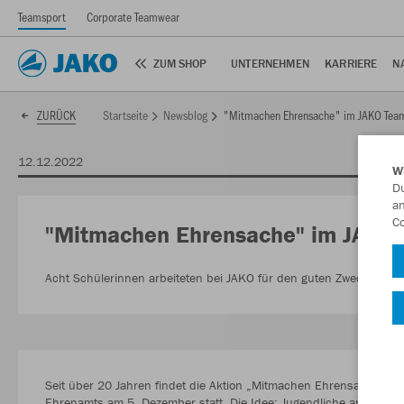
Teamsport
Corporate Teamwear
ZUM SHOP
UNTERNEHMEN
KARRIERE
N
Startseite
Newsblog
"Mitmachen Ehrensache" im JAKO Tea
ZURÜCK
12.12.2022
W
Du
an
Co
"Mitmachen Ehrensache" im JAKO
Acht Schülerinnen arbeiteten bei JAKO für den guten Zweck
Seit über 20 Jahren findet die Aktion „Mitmachen Ehrensache“ i
Ehrenamts am 5. Dezember statt. Die Idee: Jugendliche arbeiten e