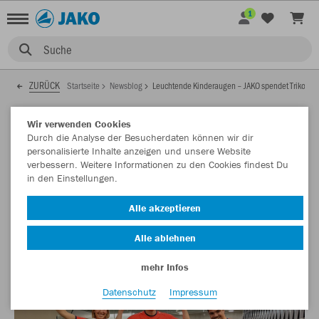
1
Suche
ZURÜCK
Startseite
Newsblog
Leuchtende Kinderaugen – JAKO spendet Trikots
06.02.2023
Wir verwenden Cookies
Durch die Analyse der Besucherdaten können wir dir
personalisierte Inhalte anzeigen und unsere Website
verbessern. Weitere Informationen zu den Cookies findest Du
Leuchtende Kinderaugen – JAKO spendet
in den Einstellungen.
Trikots
Alle akzeptieren
JAKO unterstützt ein Forschungsprojekt mit krebskranken
Kindern in Mainz und Heidelberg.
Alle ablehnen
mehr Infos
Datenschutz
Impressum