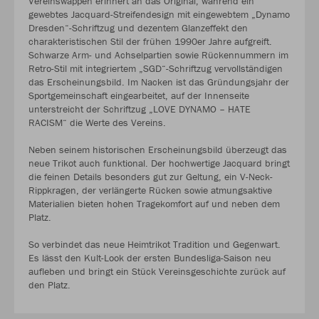
Vereinswappen erinnert an das Original, während ein
gewebtes Jacquard-Streifendesign mit eingewebtem „Dynamo
Dresden“-Schriftzug und dezentem Glanzeffekt den
charakteristischen Stil der frühen 1990er Jahre aufgreift.
Schwarze Arm- und Achselpartien sowie Rückennummern im
Retro-Stil mit integriertem „SGD“-Schriftzug vervollständigen
das Erscheinungsbild. Im Nacken ist das Gründungsjahr der
Sportgemeinschaft eingearbeitet, auf der Innenseite
unterstreicht der Schriftzug „LOVE DYNAMO – HATE
RACISM“ die Werte des Vereins.
Neben seinem historischen Erscheinungsbild überzeugt das
neue Trikot auch funktional. Der hochwertige Jacquard bringt
die feinen Details besonders gut zur Geltung, ein V-Neck-
Rippkragen, der verlängerte Rücken sowie atmungsaktive
Materialien bieten hohen Tragekomfort auf und neben dem
Platz.
So verbindet das neue Heimtrikot Tradition und Gegenwart.
Es lässt den Kult-Look der ersten Bundesliga-Saison neu
aufleben und bringt ein Stück Vereinsgeschichte zurück auf
den Platz.