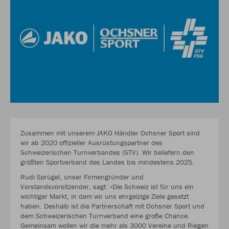
Zusammen mit unserem JAKO Händler Ochsner Sport sind
wir ab 2020 offizieller Ausrüstungspartner des
Schweizerischen Turnverbandes (STV). Wir beliefern den
größten Sportverband des Landes bis mindestens 2025.
Rudi Sprügel, unser Firmengründer und
Vorstandsvorsitzender, sagt: «Die Schweiz ist für uns ein
wichtiger Markt, in dem wir uns ehrgeizige Ziele gesetzt
haben. Deshalb ist die Partnerschaft mit Ochsner Sport und
dem Schweizerischen Turnverband eine große Chance.
Gemeinsam wollen wir die mehr als 3000 Vereine und Riegen