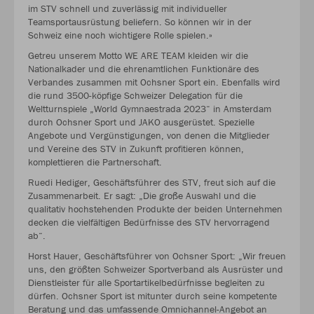
im STV schnell und zuverlässig mit individueller
Teamsportausrüstung beliefern. So können wir in der
Schweiz eine noch wichtigere Rolle spielen.»
Getreu unserem Motto WE ARE TEAM kleiden wir die
Nationalkader und die ehrenamtlichen Funktionäre des
Verbandes zusammen mit Ochsner Sport ein. Ebenfalls wird
die rund 3500-köpfige Schweizer Delegation für die
Weltturnspiele „World Gymnaestrada 2023“ in Amsterdam
durch Ochsner Sport und JAKO ausgerüstet. Spezielle
Angebote und Vergünstigungen, von denen die Mitglieder
und Vereine des STV in Zukunft profitieren können,
komplettieren die Partnerschaft.
Ruedi Hediger, Geschäftsführer des STV, freut sich auf die
Zusammenarbeit. Er sagt: „Die große Auswahl und die
qualitativ hochstehenden Produkte der beiden Unternehmen
decken die vielfältigen Bedürfnisse des STV hervorragend
ab“.
Horst Hauer, Geschäftsführer von Ochsner Sport: „Wir freuen
uns, den größten Schweizer Sportverband als Ausrüster und
Dienstleister für alle Sportartikelbedürfnisse begleiten zu
dürfen. Ochsner Sport ist mitunter durch seine kompetente
Beratung und das umfassende Omnichannel-Angebot an