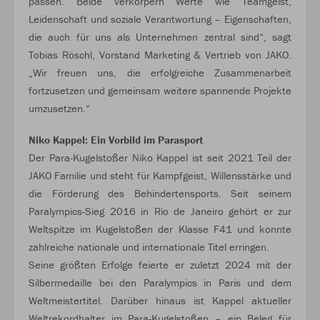
passen. Beide verkörpern Werte wie Teamgeist,
Leidenschaft und soziale Verantwortung – Eigenschaften,
die auch für uns als Unternehmen zentral sind“, sagt
Tobias Röschl, Vorstand Marketing & Vertrieb von JAKO.
„Wir freuen uns, die erfolgreiche Zusammenarbeit
fortzusetzen und gemeinsam weitere spannende Projekte
umzusetzen.“
Niko Kappel: Ein Vorbild im Parasport
Der Para-Kugelstoßer Niko Kappel ist seit 2021 Teil der
JAKO Familie und steht für Kampfgeist, Willensstärke und
die Förderung des Behindertensports. Seit seinem
Paralympics-Sieg 2016 in Rio de Janeiro gehört er zur
Weltspitze im Kugelstoßen der Klasse F41 und konnte
zahlreiche nationale und internationale Titel erringen.
Seine größten Erfolge feierte er zuletzt 2024 mit der
Silbermedaille bei den Paralympics in Paris und dem
Weltmeistertitel. Darüber hinaus ist Kappel aktueller
Weltrekordhalter im Para-Kugelstoßen – ein Beleg für