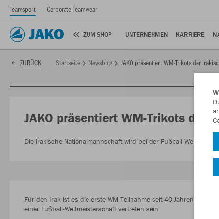
Teamsport
Corporate Teamwear
ZUM SHOP
UNTERNEHMEN
KARRIERE
N
Startseite
Newsblog
JAKO präsentiert WM-Trikots der irakis
ZURÜCK
W
Du
an
JAKO präsentiert WM-Trikots der i
Co
Die irakische Nationalmannschaft wird bei der Fußball-Weltmeiste
Für den Irak ist es die erste WM-Teilnahme seit 40 Jahren. Gleichz
einer Fußball-Weltmeisterschaft vertreten sein.