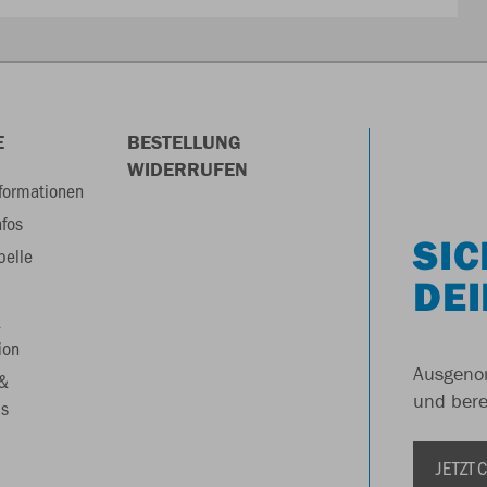
E
BESTELLUNG
WIDERRUFEN
formationen
nfos
SIC
belle
DEI
&
ion
Ausgenom
 &
und berei
s
JETZT