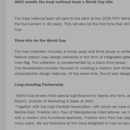
JAKO unveils the Iraqi national team’s World Cup kits
The Iraqi national team will take to the pitch at the 2026 FIFA Wor
the tournament in 40 years. This will also be the first time that JA
Cup.
Three kits for the World Cup
The new collection includes a home, away and third jersey in whit
feature classic Iraqi design elements in the form of integrated patt
Iraqi flag. The collection is complemented by a black third jersey.
The development process focused on creating a modern look while 
characteristic design features. At the same time, the kit was desig
Long-standing Partnership
“World Cup jerseys hold special significance for teams and fans,
Röschl, Director of Marketing & Sales at JAKO.
“Together with the Iraqi Football Association, with whom we have ha
Middle East, Freddie John Paul of Mesopotamia International, we h
with a modern and functional aesthetic. Freddie John Paul has play
many years. We are therefore all the more delighted to now be equi