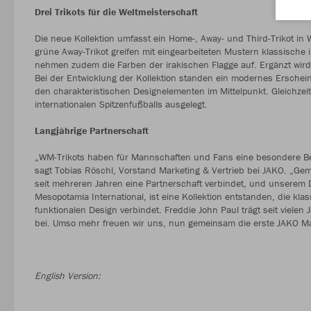
Drei Trikots für die Weltmeisterschaft
Die neue Kollektion umfasst ein Home-, Away- und Third-Trikot i
grüne Away-Trikot greifen mit eingearbeiteten Mustern klassisch
nehmen zudem die Farben der irakischen Flagge auf. Ergänzt wird 
Bei der Entwicklung der Kollektion standen ein modernes Erschei
den charakteristischen Designelementen im Mittelpunkt. Gleichzei
internationalen Spitzenfußballs ausgelegt.
Langjährige Partnerschaft
„WM-Trikots haben für Mannschaften und Fans eine besondere Bed
sagt Tobias Röschl, Vorstand Marketing & Vertrieb bei JAKO. „Ge
seit mehreren Jahren eine Partnerschaft verbindet, und unserem D
Mesopotamia International, ist eine Kollektion entstanden, die k
funktionalen Design verbindet. Freddie John Paul trägt seit viele
bei. Umso mehr freuen wir uns, nun gemeinsam die erste JAKO Man
English Version: