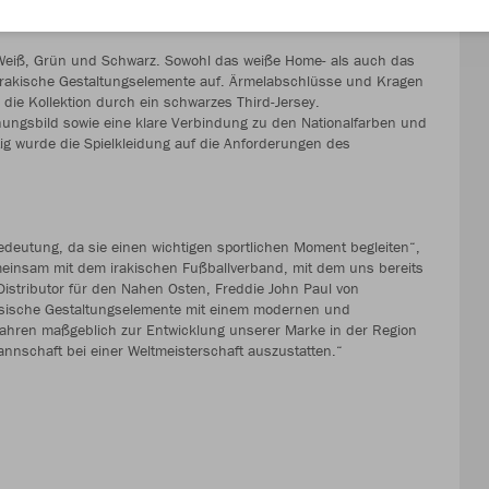
n Weiß, Grün und Schwarz. Sowohl das weiße Home- als auch das
e irakische Gestaltungselemente auf. Ärmelabschlüsse und Kragen
die Kollektion durch ein schwarzes Third-Jersey.
nungsbild sowie eine klare Verbindung zu den Nationalfarben und
tig wurde die Spielkleidung auf die Anforderungen des
eutung, da sie einen wichtigen sportlichen Moment begleiten“,
meinsam mit dem irakischen Fußballverband, mit dem uns bereits
istributor für den Nahen Osten, Freddie John Paul von
lassische Gestaltungselemente mit einem modernen und
n Jahren maßgeblich zur Entwicklung unserer Marke in der Region
nschaft bei einer Weltmeisterschaft auszustatten.“