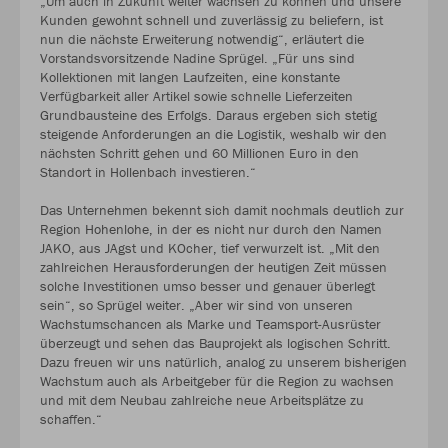
„Um auch in Zukunft weiter wachsen zu können und unsere
Kunden gewohnt schnell und zuverlässig zu beliefern, ist
nun die nächste Erweiterung notwendig“, erläutert die
Vorstandsvorsitzende Nadine Sprügel. „Für uns sind
Kollektionen mit langen Laufzeiten, eine konstante
Verfügbarkeit aller Artikel sowie schnelle Lieferzeiten
Grundbausteine des Erfolgs. Daraus ergeben sich stetig
steigende Anforderungen an die Logistik, weshalb wir den
nächsten Schritt gehen und 60 Millionen Euro in den
Standort in Hollenbach investieren.“
Das Unternehmen bekennt sich damit nochmals deutlich zur
Region Hohenlohe, in der es nicht nur durch den Namen
JAKO, aus JAgst und KOcher, tief verwurzelt ist. „Mit den
zahlreichen Herausforderungen der heutigen Zeit müssen
solche Investitionen umso besser und genauer überlegt
sein“, so Sprügel weiter. „Aber wir sind von unseren
Wachstumschancen als Marke und Teamsport-Ausrüster
überzeugt und sehen das Bauprojekt als logischen Schritt.
Dazu freuen wir uns natürlich, analog zu unserem bisherigen
Wachstum auch als Arbeitgeber für die Region zu wachsen
und mit dem Neubau zahlreiche neue Arbeitsplätze zu
schaffen.“