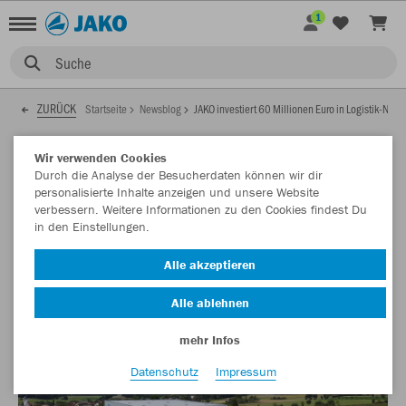
1
Suche
ZURÜCK
Startseite
Newsblog
JAKO investiert 60 Millionen Euro in Logistik-Neu
17.12.2024
Wir verwenden Cookies
Durch die Analyse der Besucherdaten können wir dir
personalisierte Inhalte anzeigen und unsere Website
verbessern. Weitere Informationen zu den Cookies findest Du
JAKO investiert 60 Millionen Euro in
in den Einstellungen.
Logistik-Neubau
Alle akzeptieren
Die Erdarbeiten für das Projekt sind bereits gestartet.
Alle ablehnen
mehr Infos
Datenschutz
Impressum