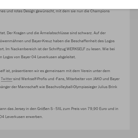
tung der Spielkleidung haben wir vor allem eine Idee aus der
sches und rotes Design gewünscht, mit dem sie nun die Champions
altet. Der Kragen und die Ärmelabschlüsse sind schwarz. Auf der
rt: Löwenmähnen und Bayer-Kreuz haben die Beschaffenheit des Logos
rt. Im Nackenbereich ist der Schriftzug WERKSELF zu lesen. Wie bei
n Logos von Bayer 04 Leverkusen abgeleitet.
kself ist, präsentieren wir es gemeinsam mit dem Verein unter dem
d
Twitter
sind Werkself-Profis und -Fans, Mitarbeiter von JAKO und Bayer
änger der Mannschaft wie Beachvolleyball-Olympiasieger Julius Brink
kann das Jersey in den Größen S - 5XL zum Preis von 79,90 Euro und in
 04 Leverkusen erwerben.