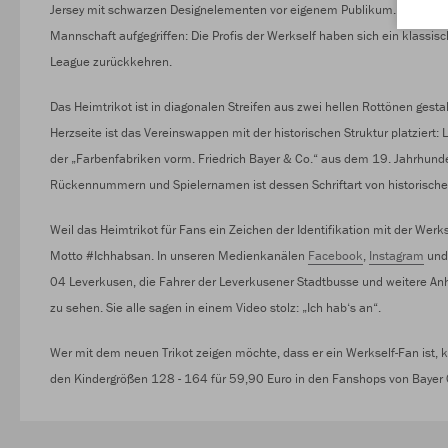
Jersey mit schwarzen Designelementen vor eigenem Publikum. Zur Gestal
Mannschaft aufgegriffen: Die Profis der Werkself haben sich ein klassi
League zurückkehren.
Das Heimtrikot ist in diagonalen Streifen aus zwei hellen Rottönen gest
Herzseite ist das Vereinswappen mit der historischen Struktur platzie
der „Farbenfabriken vorm. Friedrich Bayer & Co.“ aus dem 19. Jahrhunde
Rückennummern und Spielernamen ist dessen Schriftart von historische
Weil das Heimtrikot für Fans ein Zeichen der Identifikation mit der Wer
Motto #Ichhabsan. In unseren Medienkanälen
Facebook
,
Instagram
un
04 Leverkusen, die Fahrer der Leverkusener Stadtbusse und weitere Anh
zu sehen. Sie alle sagen in einem Video stolz: „Ich hab‘s an“.
Wer mit dem neuen Trikot zeigen möchte, dass er ein Werkself-Fan ist, 
den Kindergrößen 128 - 164 für 59,90 Euro in den Fanshops von Bayer