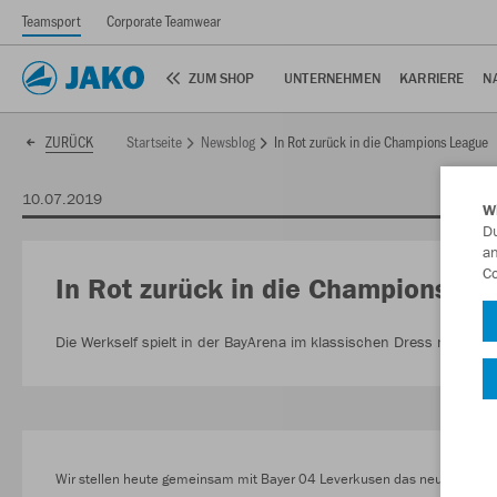
Teamsport
Corporate Teamwear
ZUM SHOP
UNTERNEHMEN
KARRIERE
N
Startseite
Newsblog
In Rot zurück in die Champions League
ZURÜCK
10.07.2019
W
Du
an
Co
In Rot zurück in die Champions Le
Die Werkself spielt in der BayArena im klassischen Dress mit roten 
Wir stellen heute gemeinsam mit Bayer 04 Leverkusen das neue Heimtrik