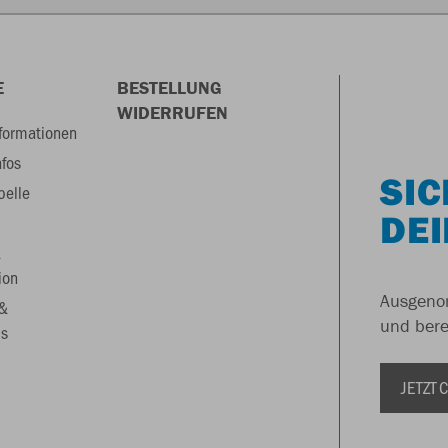
E
BESTELLUNG
WIDERRUFEN
formationen
nfos
SIC
belle
DEI
&
ion
Ausgenom
 &
und berei
s
JETZT