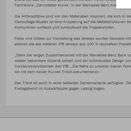
Fantribüne „Cannstatter Kurve“ in der Mercedes-Benz Arena.
Die Anthrazittöne sind von den Materialien inspiriert, die sich in 
Camouflage-Muster ist eine Anspielung auf die Metallstrukturen de
Konturlinien umfasst und symbolisiert die Treppenstufen.
Fotos und Videos zur Vorstellung des Jerseys wurden bewusst mit d
ebenso wie alle weiteren VfB Jerseys aus 100 % recyceltem Polyest
„Dank der engen Zusammenarbeit mit der Mercedes-Benz Bank un
wieder besondere Akzente setzen und ein individuelles Design um
Vorstandsvorsitzender des VfB. „Die Nähe zu unseren treuen Fans 
wir mit dem neuen Kurven-Trikot dokumentieren.“
Das Trikot ist auch in einer taillierten Damenvariante verfügbar. 
Freitagabend im Auswärtsspiel gegen Leipzig tragen.