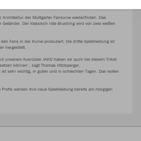
der Architektur der Stuttgarter Fankurve wiederfinden. Das
r Geländer. Der klassisch rote Brustring wird von zwei weißen
en Fans in der Kurve produziert. Die dritte Spielkleidung ist
er hergestellt.
d unserem Ausrüster JAKO haben wir auch bei diesem Trikot
setzen können“, sagt Thomas Hitzlsperger,
ist sehr wichtig, in guten und in schlechten Tagen. Das wollen
Die Profis werden ihre neue Spielkleidung bereits am morgigen