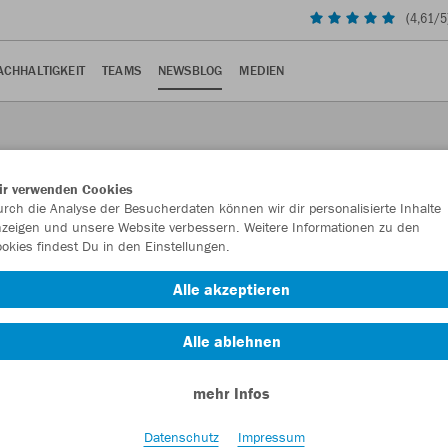
(
4,61
/5
ACHHALTIGKEIT
TEAMS
NEWSBLOG
MEDIEN
ir verwenden Cookies
rch die Analyse der Besucherdaten können wir dir personalisierte Inhalte
zeigen und unsere Website verbessern. Weitere Informationen zu den
okies findest Du in den Einstellungen.
Alle akzeptieren
 Kurve.
Alle ablehnen
mehr Infos
iert das dritte Trikot der Cannstatter Jungs für die Saison
Datenschutz
Impressum
ben. Das Design der Spielkleidung ist eine Hommage an die