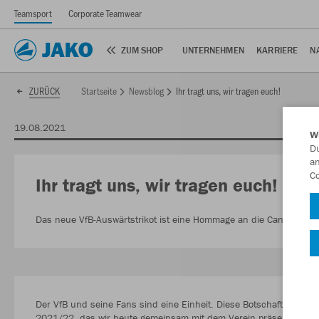
Teamsport
Corporate Teamwear
ZUM SHOP
UNTERNEHMEN
KARRIERE
N
Startseite
Newsblog
Ihr tragt uns, wir tragen euch!
ZURÜCK
19.08.2021
W
Du
an
Co
Ihr tragt uns, wir tragen euch!
Das neue VfB-Auswärtstrikot ist eine Hommage an die Cannstatter
Der VfB und seine Fans sind eine Einheit. Diese Botschaft symbolis
2021/22, das wir heute gemeinsam mit dem Verein präsentiert ha