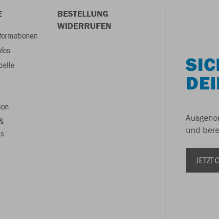
E
BESTELLUNG
WIDERRUFEN
formationen
nfos
SIC
belle
DEI
&
ion
Ausgenom
 &
und berei
s
JETZT