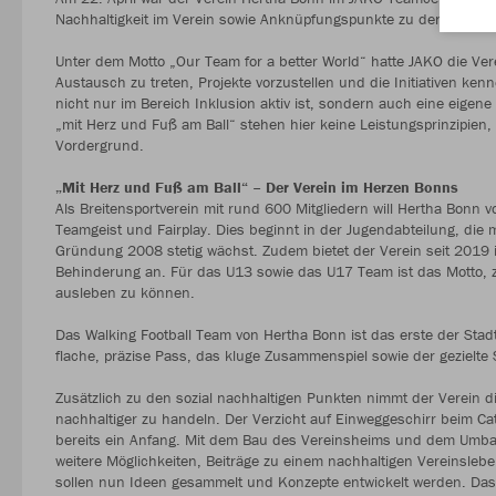
Nachhaltigkeit im Verein sowie Anknüpfungspunkte zu den nachha
Unter dem Motto „Our Team for a better World“ hatte JAKO die Ve
Austausch zu treten, Projekte vorzustellen und die Initiativen ke
nicht nur im Bereich Inklusion aktiv ist, sondern auch eine eige
„mit Herz und Fuß am Ball“ stehen hier keine Leistungsprinzipien,
Vordergrund.
„Mit Herz und Fuß am Ball“ – Der Verein im Herzen Bonns
Als Breitensportverein mit rund 600 Mitgliedern will Hertha Bonn 
Teamgeist und Fairplay. Dies beginnt in der Jugendabteilung, di
Gründung 2008 stetig wächst. Zudem bietet der Verein seit 2019
Behinderung an. Für das U13 sowie das U17 Team ist das Motto,
ausleben zu können.
Das Walking Football Team von Hertha Bonn ist das erste der Stadt
flache, präzise Pass, das kluge Zusammenspiel sowie der gezielt
Zusätzlich zu den sozial nachhaltigen Punkten nimmt der Verein
nachhaltiger zu handeln. Der Verzicht auf Einweggeschirr beim 
bereits ein Anfang. Mit dem Bau des Vereinsheims und dem Umb
weitere Möglichkeiten, Beiträge zu einem nachhaltigen Vereinslebe
sollen nun Ideen gesammelt und Konzepte entwickelt werden. Das er