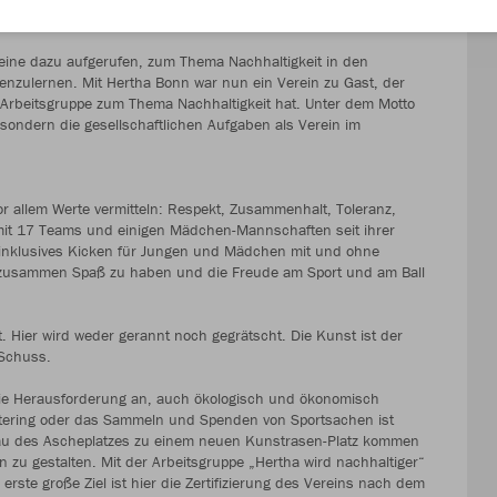
ltigen Unternehmenszielen von JAKO zu diskutieren.
reine dazu aufgerufen, zum Thema Nachhaltigkeit in den
nnenzulernen. Mit Hertha Bonn war nun ein Verein zu Gast, der
ne Arbeitsgruppe zum Thema Nachhaltigkeit hat. Unter dem Motto
 sondern die gesellschaftlichen Aufgaben als Verein im
vor allem Werte vermitteln: Respekt, Zusammenhalt, Toleranz,
e mit 17 Teams und einigen Mädchen-Mannschaften seit ihrer
 inklusives Kicken für Jungen und Mädchen mit und ohne
 zusammen Spaß zu haben und die Freude am Sport und am Ball
. Hier wird weder gerannt noch gegrätscht. Die Kunst ist der
e Schuss.
 die Herausforderung an, auch ökologisch und ökonomisch
Catering oder das Sammeln und Spenden von Sportsachen ist
au des Ascheplatzes zu einem neuen Kunstrasen-Platz kommen
n zu gestalten. Mit der Arbeitsgruppe „Hertha wird nachhaltiger“
ste große Ziel ist hier die Zertifizierung des Vereins nach dem