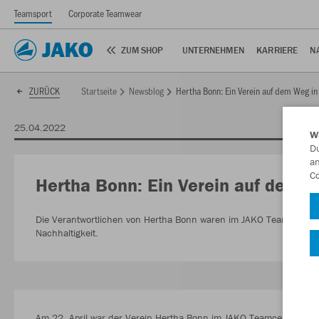
Teamsport
Corporate Teamwear
ZUM SHOP
UNTERNEHMEN
KARRIERE
N
Startseite
Newsblog
Hertha Bonn: Ein Verein auf dem Weg in 
ZURÜCK
25.04.2022
W
Du
an
Co
Hertha Bonn: Ein Verein auf dem W
Die Verantwortlichen von Hertha Bonn waren im JAKO Teamcenter z
Nachhaltigkeit.
Am 22. April war der Verein Hertha Bonn im JAKO Teamcenter zu