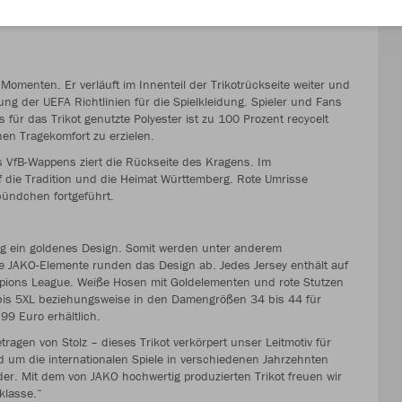
 dem bevorstehenden Auftritt in der Königsklasse die ganz
 Momenten. Er verläuft im Innenteil der Trikotrückseite weiter und
ung der UEFA Richtlinien für die Spielkleidung. Spieler und Fans
für das Trikot genutzte Polyester ist zu 100 Prozent recycelt
en Tragekomfort zu erzielen.
es VfB-Wappens ziert die Rückseite des Kragens. Im
 die Tradition und die Heimat Württemberg. Rote Umrisse
ündchen fortgeführt.
ung ein goldenes Design. Somit werden unter anderem
JAKO-Elemente runden das Design ab. Jedes Jersey enthält auf
ions League. Weiße Hosen mit Goldelementen und rote Stutzen
 S bis 5XL beziehungsweise in den Damengrößen 34 bis 44 für
99 Euro erhältlich.
ragen von Stolz – dieses Trikot verkörpert unser Leitmotiv für
um die internationalen Spiele in verschiedenen Jahrzehnten
r. Mit dem von JAKO hochwertig produzierten Trikot freuen wir
klasse.“