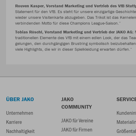
Rouven Kasper, Vorstand Marketing und Vertrieb des VfB Stutt
Statement für den VfB. Es steht für unsere einzigartige Geschich
wieder unsere Visitenkarte abzugeben. Das Trikot ist das Kernele
verbindenden Motto für diese Champions League-Saison.“
Tobias Röschl, Vorstand Marketing und Vertrieb der JAKO AG:
M
traditionellen Elemente des VfB mit einem edlen Look, der das Team
gelungen, den durchgängigen Brustring symbolisch beizubehalten 
viele Highlights, die wir in dieser Spielkleidung erwarten dürfen.“
ÜBER JAKO
JAKO
SERVIC
COMMUNITY
Unternehmen
Kundenin
JAKO für Vereine
Karriere
Materiali
JAKO für Firmen
Nachhaltigkeit
Größenta