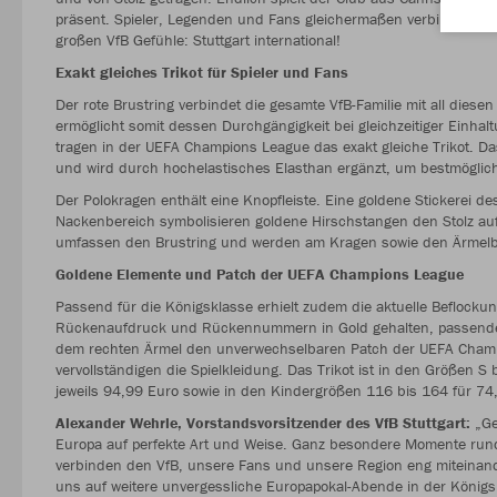
präsent. Spieler, Legenden und Fans gleichermaßen verbinden mit
großen VfB Gefühle: Stuttgart international!
Exakt gleiches Trikot für Spieler und Fans
Der rote Brustring verbindet die gesamte VfB-Familie mit all diesen
ermöglicht somit dessen Durchgängigkeit bei gleichzeitiger Einhalt
tragen in der UEFA Champions League das exakt gleiche Trikot. Das 
und wird durch hochelastisches Elasthan ergänzt, um bestmöglich
Der Polokragen enthält eine Knopfleiste. Eine goldene Stickerei d
Nackenbereich symbolisieren goldene Hirschstangen den Stolz auf
umfassen den Brustring und werden am Kragen sowie den Ärmelb
Goldene Elemente und Patch der UEFA Champions League
Passend für die Königsklasse erhielt zudem die aktuelle Beflock
Rückenaufdruck und Rückennummern in Gold gehalten, passende 
dem rechten Ärmel den unverwechselbaren Patch der UEFA Champ
vervollständigen die Spielkleidung. Das Trikot ist in den Größen
jeweils 94,99 Euro sowie in den Kindergrößen 116 bis 164 für 74,
Alexander Wehrle, Vorstandsvorsitzender des VfB Stuttgart:
„Get
Europa auf perfekte Art und Weise. Ganz besondere Momente rund 
verbinden den VfB, unsere Fans und unsere Region eng miteinande
uns auf weitere unvergessliche Europapokal-Abende in der Königs