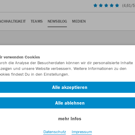
(
4,61
/5
ACHHALTIGKEIT
TEAMS
NEWSBLOG
MEDIEN
ir verwenden Cookies
rch die Analyse der Besucherdaten können wir dir personalisierte Inhalte
zeigen und unsere Website verbessern. Weitere Informationen zu den
okies findest Du in den Einstellungen.
Alle akzeptieren
m Brustring durch Europa.
Alle ablehnen
mehr Infos
Trikot des VfB Stuttgart für die UEFA Champions League wird mit
Datenschutz
Impressum
r international, endlich ist der Brustring wieder in ganz Europa