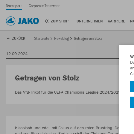
Teamsport
Corporate Teamwear
ZUM SHOP
UNTERNEHMEN
KARRIERE
N
Startseite
Newsblog
Getragen von Stolz
ZURÜCK
12.09.2024
W
Du
an
Co
Getragen von Stolz
Das VfB-Trikot für die UEFA Champions League 2024/2025. Mit de
Klassisch und edel, mit Fokus auf den roten Brustring. Das neue 
und von Stolz getragen. Endlich spielt der Club aus Cannstatt wiede