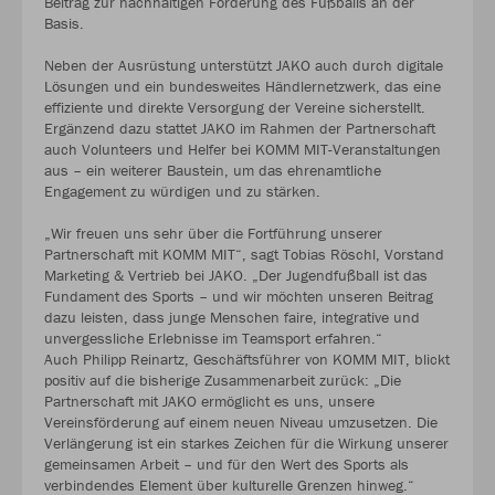
Beitrag zur nachhaltigen Förderung des Fußballs an der
Basis.
Neben der Ausrüstung unterstützt JAKO auch durch digitale
Lösungen und ein bundesweites Händlernetzwerk, das eine
effiziente und direkte Versorgung der Vereine sicherstellt.
Ergänzend dazu stattet JAKO im Rahmen der Partnerschaft
auch Volunteers und Helfer bei KOMM MIT-Veranstaltungen
aus – ein weiterer Baustein, um das ehrenamtliche
Engagement zu würdigen und zu stärken.
„Wir freuen uns sehr über die Fortführung unserer
Partnerschaft mit KOMM MIT“, sagt Tobias Röschl, Vorstand
Marketing & Vertrieb bei JAKO. „Der Jugendfußball ist das
Fundament des Sports – und wir möchten unseren Beitrag
dazu leisten, dass junge Menschen faire, integrative und
unvergessliche Erlebnisse im Teamsport erfahren.“
Auch Philipp Reinartz, Geschäftsführer von KOMM MIT, blickt
positiv auf die bisherige Zusammenarbeit zurück: „Die
Partnerschaft mit JAKO ermöglicht es uns, unsere
Vereinsförderung auf einem neuen Niveau umzusetzen. Die
Verlängerung ist ein starkes Zeichen für die Wirkung unserer
gemeinsamen Arbeit – und für den Wert des Sports als
verbindendes Element über kulturelle Grenzen hinweg.“