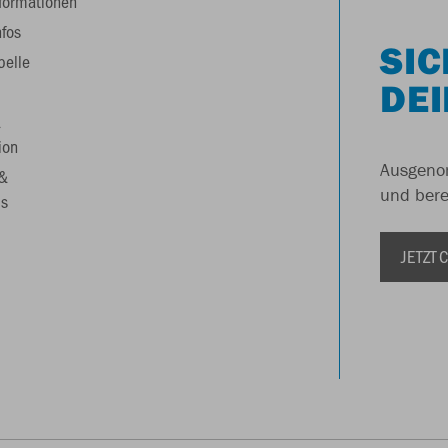
formationen
nfos
SIC
belle
DEI
&
ion
Ausgenom
 &
und berei
s
JETZT