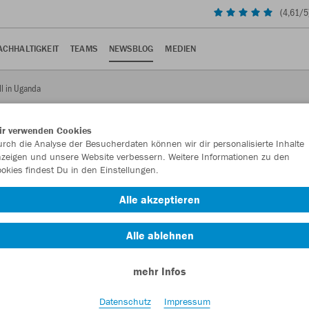
(
4,61
/5
ACHHALTIGKEIT
TEAMS
NEWSBLOG
MEDIEN
ll in Uganda
ir verwenden Cookies
rch die Analyse der Besucherdaten können wir dir personalisierte Inhalte
zeigen und unsere Website verbessern. Weitere Informationen zu den
okies findest Du in den Einstellungen.
Fußball in Uganda
Alle akzeptieren
 junge, sportbegeisterte Männer in Bayer 04 Leverkusen-Trikots
Alle ablehnen
mehr Infos
Datenschutz
Impressum
ngewohnter Anblick: Es rollen JAKO Bälle, während junge,