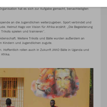
. Die Szene ist Ergebnis einer Trikotspende von uns und der
 Organisation hat es sich zur Aufgabe gemacht, benachteiligten
lspende an die Jugendlichen weiterzugeben. Sport verbindet und
e. Helmut Hago von Vision für Afrika erzählt: „Die Begeisterung
 Trikots spielen und trainieren“.
idenschaft. Weitere Trikots und Bälle wurden außerdem an
n Kindern und Jugendlichen zugute.
 Hoffentlich rollen auch in Zukunft JAKO Bälle in Uganda und
 Afrika.