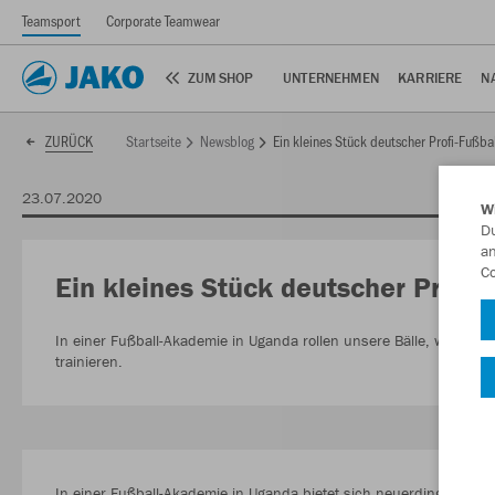
Teamsport
Corporate Teamwear
ZUM SHOP
UNTERNEHMEN
KARRIERE
N
Startseite
Newsblog
Ein kleines Stück deutscher Profi-Fußba
ZURÜCK
23.07.2020
W
Du
an
Co
Ein kleines Stück deutscher Profi-
In einer Fußball-Akademie in Uganda rollen unsere Bälle, während
trainieren.
In einer Fußball-Akademie in Uganda bietet sich neuerdings ein u