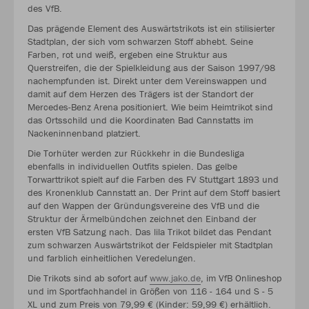
des VfB.
Das prägende Element des Auswärtstrikots ist ein stilisierter
Stadtplan, der sich vom schwarzen Stoff abhebt. Seine
Farben, rot und weiß, ergeben eine Struktur aus
Querstreifen, die der Spielkleidung aus der Saison 1997/98
nachempfunden ist. Direkt unter dem Vereinswappen und
damit auf dem Herzen des Trägers ist der Standort der
Mercedes-Benz Arena positioniert. Wie beim Heimtrikot sind
das Ortsschild und die Koordinaten Bad Cannstatts im
Nackeninnenband platziert.
Die Torhüter werden zur Rückkehr in die Bundesliga
ebenfalls in individuellen Outfits spielen. Das gelbe
Torwarttrikot spielt auf die Farben des FV Stuttgart 1893 und
des Kronenklub Cannstatt an. Der Print auf dem Stoff basiert
auf den Wappen der Gründungsvereine des VfB und die
Struktur der Ärmelbündchen zeichnet den Einband der
ersten VfB Satzung nach. Das lila Trikot bildet das Pendant
zum schwarzen Auswärtstrikot der Feldspieler mit Stadtplan
und farblich einheitlichen Veredelungen.
Die Trikots sind ab sofort auf
www.jako.de
, im VfB Onlineshop
und im Sportfachhandel in Größen von 116 - 164 und S - 5
XL und zum Preis von 79,99 € (Kinder: 59,99 €) erhältlich.