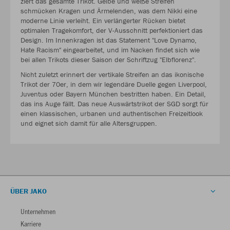
ziert das gesamte Trikot. Gelbe und weiße Streifen
schmücken Kragen und Ärmelenden, was dem Nikki eine
moderne Linie verleiht. Ein verlängerter Rücken bietet
optimalen Tragekomfort, der V-Ausschnitt perfektioniert das
Design. Im Innenkragen ist das Statement "Love Dynamo,
Hate Racism" eingearbeitet, und im Nacken findet sich wie
bei allen Trikots dieser Saison der Schriftzug "Elbflorenz".
Nicht zuletzt erinnert der vertikale Streifen an das ikonische
Trikot der 70er, in dem wir legendäre Duelle gegen Liverpool,
Juventus oder Bayern München bestritten haben. Ein Detail,
das ins Auge fällt. Das neue Auswärtstrikot der SGD sorgt für
einen klassischen, urbanen und authentischen Freizeitlook
und eignet sich damit für alle Altersgruppen.
ÜBER JAKO
Unternehmen
Karriere