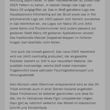
Richtung Saum herab. In allen Textilelementen ist zudem das
05ER Pattern zu sehen, in dessen Design das Logo von
Mainz 05 aufgegriffen ist. Das in Weiß gehaltene Logo des
Hauptsponsors Kömmerling auf der Brust sowie das in Rot
erscheinende Logo von JAKO passen sich farblich wunderbar
in das Heimtrikot ein, die Logos von Mainz 05 und JAKO
sowie Name und Rückennummer sind zudem passend zur
goldenen Stadt Mainz mit goldenen Applikationen verziert.
Das traditionelle Mainzer Doppelrad-Wappen im hinteren
Kragen darf ebenfalls nicht fehlen.
Und auch die Umwelt gewinnt: Das neue 05ER Heimtrikot
wird von JAKO nachhaltig produziert, der eingesetzte
Polyester besteht zu 100 % aus recyceltem Material. Der
qualitativ hochwertige, weiche Stoff bietet maximalen
Tragekomfort sowie optimalen Feuchtigkeitstransport und
Atmungsaktivität.
Dem Wunsch vieler 05erinnen entsprechend wird es das 05-
Trikot erstmals auch in einer Damen-Variante angeboten.
Diese Trikotversion ist taillierter geschnitten und ideal für
alle, die ihr Heimjersey etwas Figur umspielender mögen.
Dazu gibt es natürlich weiterhin das Modell im klassischen
Schnitt und Kindertrikots.