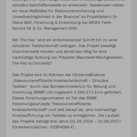
zirkuläre Geschäftsmodelle zu entwickeln. Gemeinsam setzen
wir neue Maßstäbe für Ressourcenschonung und
Umweltverträglichkeit in der Branche" so Projektleiterin Dr.
Diana Wolf, Forschung & Entwicklung bei MEWA Textil-
Service SE & Co. Management OHG.
Mit "The Key" wird ein entscheidender Schritt hin zu einer
zirkulären Textilwirtschaft vollzogen. Das Projekt beseitigt
branchenweite Hürden und ebnet den Weg für eine
nachhaltige Nutzung von Polyester/Baumwoll-Mischgeweben.
The Key to Circularity!
Das Projekt wird im Rahmen der Fördermaßnahme
„Ressourceneffiziente Kreislaufwirtschaft – Zirkuläre
Textilien“ durch das Bundesministerium für Bildung und
Forschung (BMBF) mit insgesamt 1.590.171 Euro gefördert.
Dieses Forschungsvorhaben ist Teil des BMBF-
Forschungskonzepts "Ressourceneffiziente
Kreislaufwirtschaft" und zielt darauf ab, eine hochwertige
Kreislaufführung von Textilien zu ermöglichen. Die Laufzeit
des Projekts beträgt drei Jahre (01.09.2024 – 31.08.2027/
Förderkennzeichen: 033R408A-F).