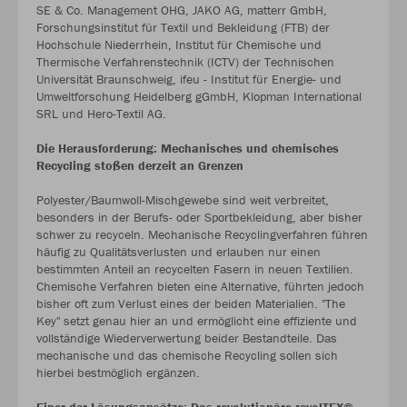
SE & Co. Management OHG, JAKO AG, matterr GmbH,
Forschungsinstitut für Textil und Bekleidung (FTB) der
Hochschule Niederrhein, Institut für Chemische und
Thermische Verfahrenstechnik (ICTV) der Technischen
Universität Braunschweig, ifeu - Institut für Energie- und
Umweltforschung Heidelberg gGmbH, Klopman International
SRL und Hero-Textil AG.
Die Herausforderung: Mechanisches und chemisches
Recycling stoßen derzeit an Grenzen
Polyester/Baumwoll-Mischgewebe sind weit verbreitet,
besonders in der Berufs- oder Sportbekleidung, aber bisher
schwer zu recyceln. Mechanische Recyclingverfahren führen
häufig zu Qualitätsverlusten und erlauben nur einen
bestimmten Anteil an recycelten Fasern in neuen Textilien.
Chemische Verfahren bieten eine Alternative, führten jedoch
bisher oft zum Verlust eines der beiden Materialien. "The
Key" setzt genau hier an und ermöglicht eine effiziente und
vollständige Wiederverwertung beider Bestandteile. Das
mechanische und das chemische Recycling sollen sich
hierbei bestmöglich ergänzen.
Einer der Lösungsansätze: Das revolutionäre revolTEX®-