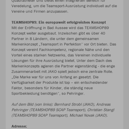
Quadratmeter und bietet einen integrierten Bereich für
Veredelung, um die Teamsport-Ausrüstung individuell auf die
Vereine und Firmen anzupassen.
TEAMSHOP89: Ein europaweit erfolgreiches Konzept
Mit der Eröffnung in Bad Aussee wird das TEAMSHOP89
Konzept weiter ausgebaut. Inzwischen gibt es über 40
Partner in 8 Ländern, die unter dem gemeinsamen
Markenkonzept „Teamsport in Perfektion“ vor Ort bieten. Das
Konzept vereint Fachkompetenz, regionale Nähe und den
Vorteil eines starken Netzwerks, das Vereinen individuelle
Lösungen für ihre Ausrüstung bietet. Unter dem Dach des
Markenkonzepts agieren die Partner eigenständig - die enge
Zusammenarbeit mit JAKO spielt jedoch eine zentrale Rolle.
„Die Marke war für uns von Anfang an gesetzt. Die
Verfügbarkeit der Produkte ist top – ein entscheidender
Faktor, besonders für Kinder, die ständig neue
Sportbekleidung benötigen“, so Pehringer.
Auf dem Bild (von links): Bernhard Strobl (JAKO), Andreas
Pehringer (TEAMSHOP89 SCAP Teamsport), Christian Stangl
(TEAMSHOP89 SCAP Teamsport), Michael Novak (JAKO).
Adresse: