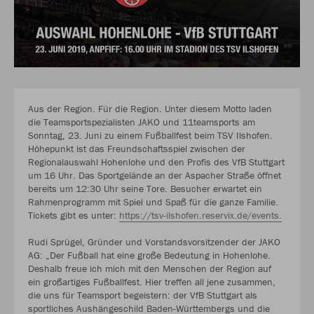
Aus der Region. Für die Region. Unter diesem Motto laden
die Teamsportspezialisten JAKO und 11teamsports am
Sonntag, 23. Juni zu einem Fußballfest beim TSV Ilshofen.
Höhepunkt ist das Freundschaftsspiel zwischen der
Regionalauswahl Hohenlohe und den Profis des VfB Stuttgart
um 16 Uhr. Das Sportgelände an der Aspacher Straße öffnet
bereits um 12:30 Uhr seine Tore. Besucher erwartet ein
Rahmenprogramm mit Spiel und Spaß für die ganze Familie.
Tickets gibt es unter:
https://tsv-ilshofen.reservix.de/events.
Rudi Sprügel, Gründer und Vorstandsvorsitzender der JAKO
AG: „Der Fußball hat eine große Bedeutung in Hohenlohe.
Deshalb freue ich mich mit den Menschen der Region auf
ein großartiges Fußballfest. Hier treffen all jene zusammen,
die uns für Teamsport begeistern: der VfB Stuttgart als
sportliches Aushängeschild Baden-Württembergs und die