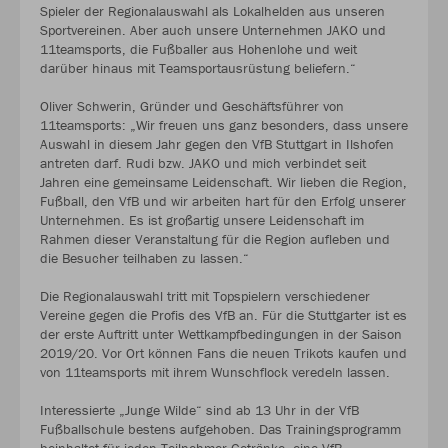
Spieler der Regionalauswahl als Lokalhelden aus unseren
Sportvereinen. Aber auch unsere Unternehmen JAKO und
11teamsports, die Fußballer aus Hohenlohe und weit
darüber hinaus mit Teamsportausrüstung beliefern.“
Oliver Schwerin, Gründer und Geschäftsführer von
11teamsports: „Wir freuen uns ganz besonders, dass unsere
Auswahl in diesem Jahr gegen den VfB Stuttgart in Ilshofen
antreten darf. Rudi bzw. JAKO und mich verbindet seit
Jahren eine gemeinsame Leidenschaft. Wir lieben die Region,
Fußball, den VfB und wir arbeiten hart für den Erfolg unserer
Unternehmen. Es ist großartig unsere Leidenschaft im
Rahmen dieser Veranstaltung für die Region aufleben und
die Besucher teilhaben zu lassen.“
Die Regionalauswahl tritt mit Topspielern verschiedener
Vereine gegen die Profis des VfB an. Für die Stuttgarter ist es
der erste Auftritt unter Wettkampfbedingungen in der Saison
2019/20. Vor Ort können Fans die neuen Trikots kaufen und
von 11teamsports mit ihrem Wunschflock veredeln lassen.
Interessierte „Junge Wilde“ sind ab 13 Uhr in der VfB
Fußballschule bestens aufgehoben. Das Trainingsprogramm
beinhaltet für jeden Teilnehmer Getränke, eine VfB