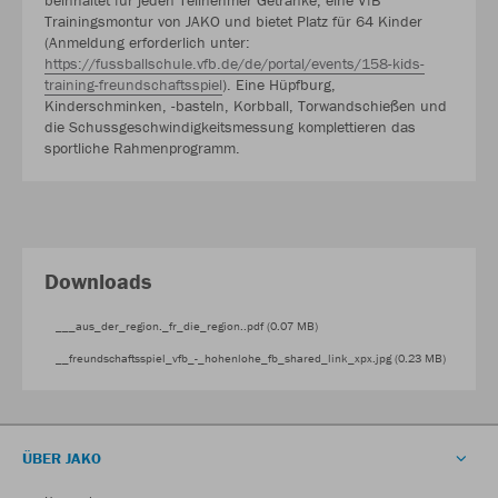
Trainingsmontur von JAKO und bietet Platz für 64 Kinder
(Anmeldung erforderlich unter:
https://fussballschule.vfb.de/de/portal/events/158-kids-
training-freundschaftsspiel
). Eine Hüpfburg,
Kinderschminken, -basteln, Korbball, Torwandschießen und
die Schussgeschwindigkeitsmessung komplettieren das
sportliche Rahmenprogramm.
Downloads
___aus_der_region._fr_die_region..pdf (0.07 MB)
__freundschaftsspiel_vfb_-_hohenlohe_fb_shared_link_xpx.jpg (0.23 MB)
ÜBER JAKO