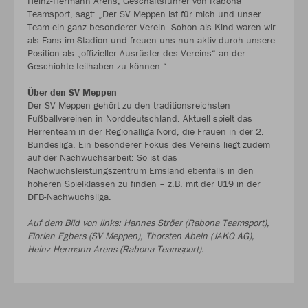
Heinz-Hermann Arens, Geschäftsführer von Rabona
Teamsport, sagt: „Der SV Meppen ist für mich und unser
Team ein ganz besonderer Verein. Schon als Kind waren wir
als Fans im Stadion und freuen uns nun aktiv durch unsere
Position als „offizieller Ausrüster des Vereins“ an der
Geschichte teilhaben zu können.“
Über den SV Meppen
Der SV Meppen gehört zu den traditionsreichsten
Fußballvereinen in Norddeutschland. Aktuell spielt das
Herrenteam in der Regionalliga Nord, die Frauen in der 2.
Bundesliga. Ein besonderer Fokus des Vereins liegt zudem
auf der Nachwuchsarbeit: So ist das
Nachwuchsleistungszentrum Emsland ebenfalls in den
höheren Spielklassen zu finden – z.B. mit der U19 in der
DFB-Nachwuchsliga.
Auf dem Bild von links: Hannes Ströer (Rabona Teamsport),
Florian Egbers (SV Meppen), Thorsten Abeln (JAKO AG),
Heinz-Hermann Arens (Rabona Teamsport).