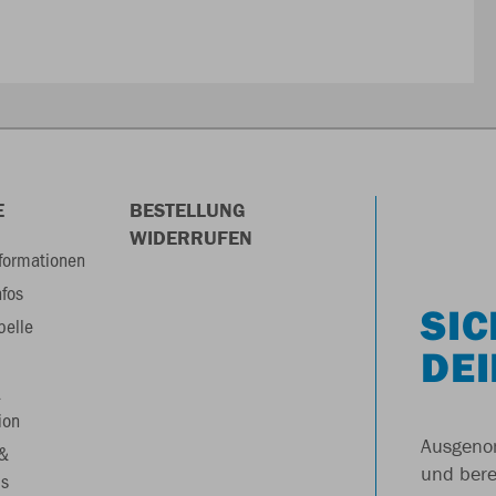
E
BESTELLUNG
WIDERRUFEN
formationen
nfos
SIC
belle
DEI
&
ion
Ausgenom
 &
und berei
s