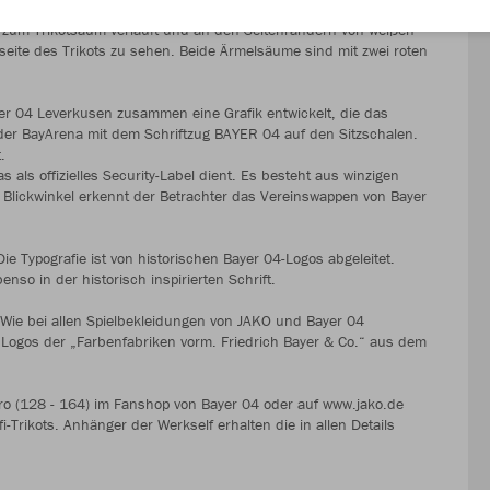
elf Nadelstreifen symbolisiert. Sie sind in einem zentralen
 zum Trikotsaum verläuft und an den Seitenrändern von weißen
eite des Trikots zu sehen. Beide Ärmelsäume sind mit zwei roten
r 04 Leverkusen zusammen eine Grafik entwickelt, die das
ne der BayArena mit dem Schriftzug BAYER 04 auf den Sitzschalen.
.
als offizielles Security-Label dient. Es besteht aus winzigen
 Blickwinkel erkennt der Betrachter das Vereinswappen von Bayer
ie Typografie ist von historischen Bayer 04-Logos abgeleitet.
o in der historisch inspirierten Schrift.
. Wie bei allen Spielbekleidungen von JAKO und Bayer 04
 Logos der „Farbenfabriken vorm. Friedrich Bayer & Co.“ aus dem
ro (128 - 164) im Fanshop von Bayer 04 oder auf www.jako.de
rikots. Anhänger der Werkself erhalten die in allen Details