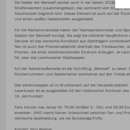
Die Spieler der Werkself werden auch in der Saison 2018/19 durch 
Streifenelement zusammengefasst, das senkrecht vom Kragen bis
Abschlüssen begrenzt wird. Dieses Element ist auch auf der Rücks
und einem weißen Nadelstreifen ausgestattet.
Für die Nackeninnenseite haben der Teamsportausrüster und Baye
Stadion der Werkself würdigt. Sie zeigt die stilisierte Haupttribü
Darüber ist das ikonische Runddach aus Stahlträgern symbolisiert
Neu ist auch das Prismenrasterbild oberhalb des Trikotsaumes, das 
Prismen, die einen dreidimensionalen Eindruck erzeugen. Je nach
04, oder das Leverkusener Stadtwappen.
Auf der Nackenaußenseite ist der Schriftzug „Werkself“ zu lesen. D
Rückennummern und Spielernamen erscheinen auf den Trikots ebens
Das Vereinswappen ist im Brustbereich auf der Herzseite platziert
Leverkusen ist es ausgestattet mit den historischen Konturen des
19. Jahrhundert.
Fans können das Jersey für 79,99 (Größen S - 5XL) und 59,99 Eu
erwerben. JAKO macht keinen Unterschied zwischen Fan- und Profi-T
identische Spielkleidung, wie die Bundesliga-Profis.
Kontakt: Nico Wagner