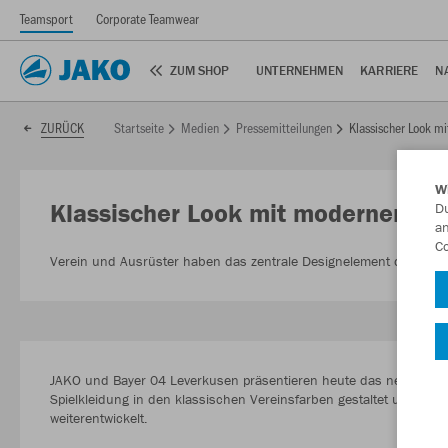
Teamsport
Corporate Teamwear
ZUM SHOP
UNTERNEHMEN
KARRIERE
N
Startseite
Medien
Pressemitteilungen
Klassischer Look mi
ZURÜCK
W
Klassischer Look mit modernen Nad
Du
an
Co
Verein und Ausrüster haben das zentrale Designelement der gemei
JAKO und Bayer 04 Leverkusen präsentieren heute das neue Heimt
Spielkleidung in den klassischen Vereinsfarben gestaltet und das
weiterentwickelt.