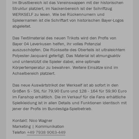
Im Brustbereich ist das Vereinswappen mit der historischen
Struktur platziert, im Nackenbereich ist der Schriftzug
WERKSELF zu lesen. Wie bei Rückennumern und
Spielernamen ist die Schriftart von historischen Bayer-Logos
abgeleitet.
Das Textilmaterial des neuen Trikots wird den Profis von
Bayer 04 Leverkusen helfen, ihr volles Potenzial
auszuschöpfen. Die Rückseite des Oberteils ist ultraleichtem
Polyester-Jacquard gefertigt. Das Material ist atmungsaktiv
und unterstützt die Spieler dabei, eine optimale
Körpertemperatur zu bewahren. Weitere Einsätze sind im
Achselbereich platziert.
Das neue Auswärtstrikot der Werkself ist ab sofort in den
Größen S - 5XL für 79,90 Euro und 128 - 164 für 59,90 Euro
im Fanshop erhältlich. Die im Verkauf für die Fans erhältliche
Spielkleidung ist in allen Details und Funktionen identisch mit
jener der Profis im Bundesliga-Spielbetrieb.
Kontakt: Nico Wagner
Marketing | Kommunikation
Telefon
+49 7938 9063-449