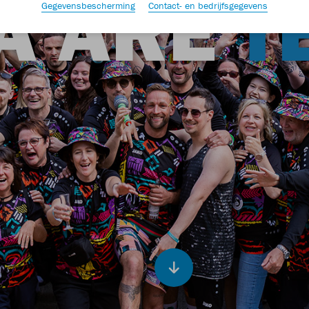
A ARE
T
Gegevensbescherming
Contact- en bedrijfsgegevens