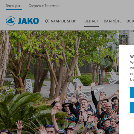
Teamsport
Corporate Teamwear
NAAR DE SHOP
BEDRIJF
CARRIÈRE
DUU
Wi
We
we
ee
be