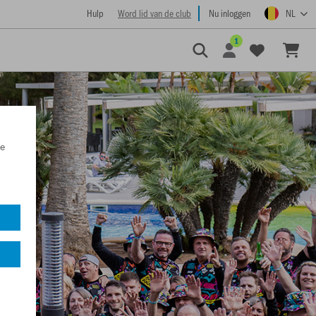
Hulp
Word lid van de club
Nu inloggen
NL
1
e