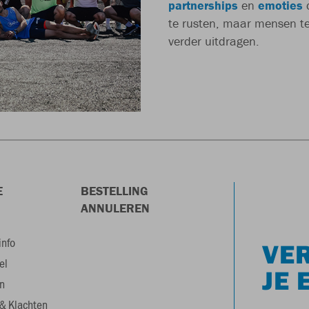
partnerships
en
emoties
te rusten, maar mensen te 
verder uitdragen.
E
BESTELLING
ANNULEREN
info
VER
el
JE 
n
& Klachten