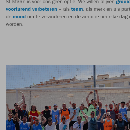
Stilstaan is voor ons geen optie. We willen blijven
groei
voorturend verbeteren
– als
team
, als merk en als pa
de
moed
om te veranderen en de ambitie om elke dag e
worden.