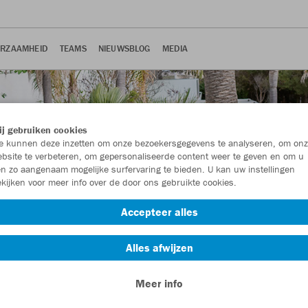
RZAAMHEID
TEAMS
NIEUWSBLOG
MEDIA
j gebruiken cookies
 kunnen deze inzetten om onze bezoekersgegevens te analyseren, om onz
bsite te verbeteren, om gepersonaliseerde content weer te geven en om u
n zo aangenaam mogelijke surfervaring te bieden. U kan uw instellingen
kijken voor meer info over de door ons gebruikte cookies.
Accepteer alles
Alles afwijzen
Meer info