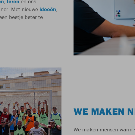
en
,
leren
en ons
rtner. Met nieuwe
ideeën
,
en beetje beter te
WE MAKEN N
We maken mensen warm 