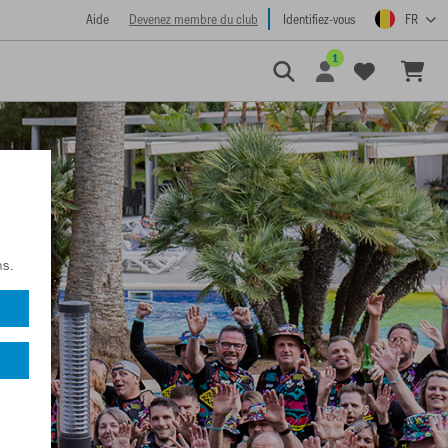
Aide
Devenez membre du club
Identifiez-vous
FR
1
ns.