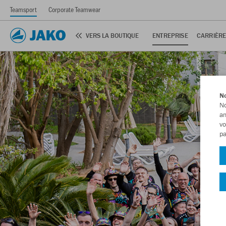
Teamsport
Corporate Teamwear
VERS LA BOUTIQUE
ENTREPRISE
CARRIÈR
No
No
am
vo
pa