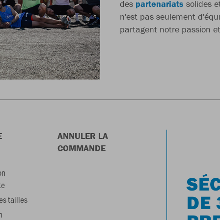
des
partenariats
solides 
n'est pas seulement d'équ
partagent notre passion et
E
ANNULER LA
COMMANDE
on
SÉC
te
DE 
s tailles
n