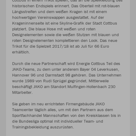
Cottbus in einem Trikot spielen, das an die Spielkleidung des
historischen Endspiels erinnert. Das Oberteil mit rot-blauen
Längsstreifen und dem weißen Kragen ist mit einem
hochwertigen Vereinswappen ausgestattet. Auf der
Krageninnenseite ist eine Skyline-Grafik der Stadt Cottbus
platziert. Die blaue Hose mit weißen und roten
Designelementen sowie die weißen Stutzen mit blauen und
roten Designelementen komplettieren den Look. Das neue
Trikot für die Spielzeit 2017/18 ist ab Juli für 66 Euro
erhältlich.
Durch die neue Partnerschaft wird Energie Cottbus Teil des
JAKO-Teams, zu dem unter anderem Bayer 04 Leverkusen,
Hannover 96 und Darmstadt 98 gehören. Das Unternehmen
wurde 1989 von Rudi Sprügel gegründet. Mittlerweile
beschäftigt JAKO am Standort Mulfingen-Hollenbach 230
Mitarbeiter.
Sie geben im neu errichteten Firmengebäude JAKO
Teamcenter täglich alles, um mit den Partnern aus dem
Sportfachhandel Mannschaften von den Kreisklassen bis in
die Bundesliga optimal mit individueller Team- und
Trainingsbekleidung auszurüsten.