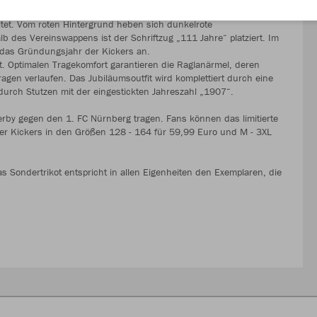
ltet. Vom roten Hintergrund heben sich dunkelrote
lb des Vereinswappens ist der Schriftzug „111 Jahre“ platziert. Im
f das Gründungsjahr der Kickers an.
gt. Optimalen Tragekomfort garantieren die Raglanärmel, deren
en verlaufen. Das Jubiläumsoutfit wird komplettiert durch eine
durch Stutzen mit der eingestickten Jahreszahl „1907“.
erby gegen den 1. FC Nürnberg tragen. Fans können das limitierte
er Kickers in den Größen 128 - 164 für 59,99 Euro und M - 3XL
 Sondertrikot entspricht in allen Eigenheiten den Exemplaren, die