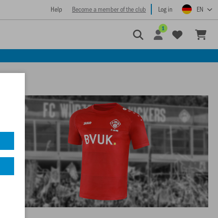
Help
Become a member of the club
Log in
EN
1