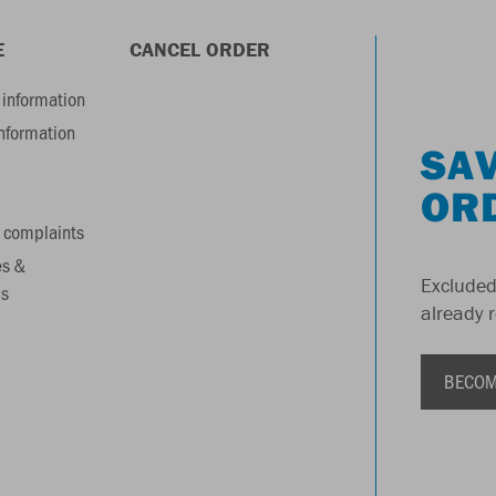
E
CANCEL ORDER
information
information
SAV
OR
 complaints
es &
Excluded
s
already 
BECOM