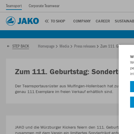
Teamsport
Corporate Teamwear
TO SHOP
COMPANY
CAREER
SUSTAINAB
Homepage
Media
Press releases
Zum 111. Geburtstag: 
STEP BACK
W
We
pe
Zum 111. Geburtstag: Sondertrikot 
in
Der Teamsportausrüster aus Mulfingen-Hollenbach hat zusammen mi
genau 111 Exemplare im freien Verkauf erhältlich sind.
JAKO und die Würzburger Kickers feiern den 111. Geburtstag der
zusammen mit dem Verein ein limitiertes Sondertrikot entworfen, 