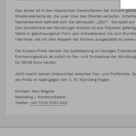
Das Jersey ist in den klassischen Vereinsfarben der Kickers gesta
Streifenelemente ab, die quer über das Oberteil verlaufen. Unterha
Nackenbereich befindet sich die Jahreszahl „1907“. Sie spielt au
Das Sondertrikot der Würzburger Kickers ist aus Polyester geferti
Nähte in geschwungener Form vom Achselbereich bis zum Rundkrag
rote Hose, die mit dem Wappen der Kickers ausgestattet ist sowie 
Die Kickers-Profis werden die Spielkleidung im heutigen Frankend
Erinnerungsstück ab sofort im Fan- und Onlineshop der Würzburg
für 69,99 Euro kaufen.
JAKO macht keinen Unterschied zwischen Fan- und Profitrikots. Das
die Profis im Spiel gegen den 1. FC Nürnberg tragen.
Kontakt: Nico Wagner
Marketing | Kommunikation
Telefon
+49 7938 9063-449