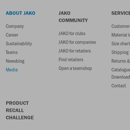
ABOUT JAKO
JAKO
SERVIC
COMMUNITY
Company
Customer 
JAKO for clubs
Career
Material 
JAKO for companies
Sustainability
Size chart
JAKO for retailers
Teams
Shipping
Find retailers
Newsblog
Returns &
Open a teamshop
Media
Catalogu
Download
Contact
PRODUCT
RECALL
CHALLENGE