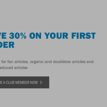
E 30% ON YOUR FIRST
DER
 for fan articles, organic and doubletex articles and
reduced articles
E A CLUB MEMBER NOW