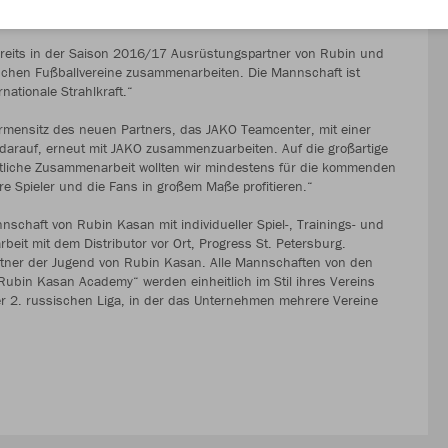
fzeit beträgt drei Jahre.
bereits in der Saison 2016/17 Ausrüstungspartner von Rubin und
schen Fußballvereine zusammenarbeiten. Die Mannschaft ist
ationale Strahlkraft.“
mensitz des neuen Partners, das JAKO Teamcenter, mit einer
 darauf, erneut mit JAKO zusammenzuarbeiten. Auf die großartige
aftliche Zusammenarbeit wollten wir mindestens für die kommenden
re Spieler und die Fans in großem Maße profitieren.“
aft von Rubin Kasan mit individueller Spiel-, Trainings- und
eit mit dem Distributor vor Ort, Progress St. Petersburg.
tner der Jugend von Rubin Kasan. Alle Mannschaften von den
„Rubin Kasan Academy“ werden einheitlich im Stil ihres Vereins
r der 2. russischen Liga, in der das Unternehmen mehrere Vereine