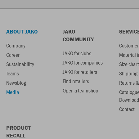
ABOUT JAKO
JAKO
SERVIC
COMMUNITY
Company
Customer 
JAKO for clubs
Career
Material 
JAKO for companies
Sustainability
Size chart
JAKO for retailers
Teams
Shipping
Find retailers
Newsblog
Returns &
Open a teamshop
Media
Catalogu
Download
Contact
PRODUCT
RECALL