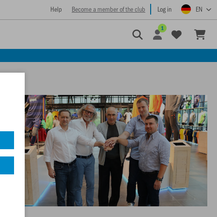
Help
Become a member of the club
Log in
EN
1