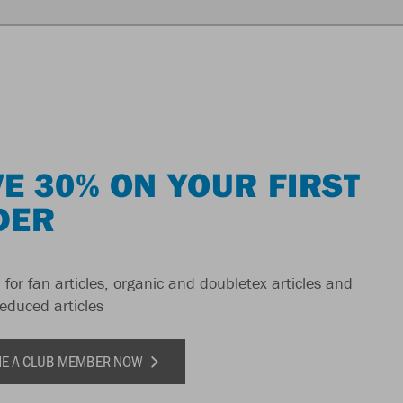
E 30% ON YOUR FIRST
DER
 for fan articles, organic and doubletex articles and
reduced articles
E A CLUB MEMBER NOW