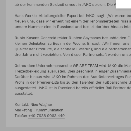
ab der kommenden Spielzeit erneut in JAKO spielen. Die Vertragslau
Hans Werkle, Abteilungsleiter Export bei JAKO, sagt: „Wir waren 
freuen uns, dass wir erneut mit einem der renommiertesten russi
unsere Nummer eins in Russland und besitzt darüber hinaus intern
Rubin Kasans Generaldirektor Rustem Saymanov besuchte den Fir
kleinen Delegation zu Beginn der Woche. Er sagt: „Wir freuen uns
Qualität der Produkte, die schnelle Lieferung und die partnersch
drei Jahre nicht verzichten. Von dieser Partnerschaft werden unse
Getreu dem Unternehmensmotto WE ARE TEAM wird JAKO die Mannsch
Freizeitbekleidung ausrüsten. Dies geschieht in enger Zusammenarb
Darüber hinaus wird JAKO im Rahmen des Ausrüstervertrages Par
Profis in der Premjer-Liga bis zu den Talenten der Fußballschule 
ausgestattet. JAKO ist in Russland bereits offizieller Ball-Partne
ausstattet.
Kontakt: Nico Wagner
Marketing | Kommunikation
Telefon
+49 7938 9063-449