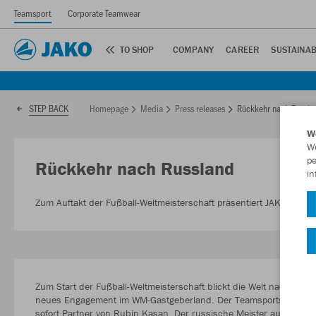
Teamsport
Corporate Teamwear
TO SHOP
COMPANY
CAREER
SUSTAINAB
Homepage
Media
Press releases
Rückkehr nach Russla
STEP BACK
W
We
pe
Rückkehr nach Russland
in
Zum Auftakt der Fußball-Weltmeisterschaft präsentiert JAKO ein
Zum Start der Fußball-Weltmeisterschaft blickt die Welt nach Russ
neues Engagement im WM-Gastgeberland. Der Teamsportspezialist
sofort Partner von Rubin Kasan. Der russische Meister aus den 