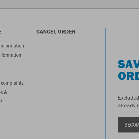
E
CANCEL ORDER
information
information
SAV
OR
 complaints
es &
Excluded
s
already 
BECOM