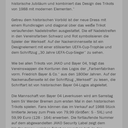
historische Jubiläum und kombiniert das Design des Trikots
von 1988 mit modernen Elementen.“
Getreu dem historischen Vorbild ist der neue Dress mit
einem Rundkragen und diagonal über das weiße Trikot
verlaufenden Nadelstreifen ausgestattet. Die elf Nadelstreifen
in den Vereinsfarben Schwarz und Rot symbolisieren die
Spieler der Werkself. Auf der Nackeninnenseite ist ein
Designelement mit einer stilisierten UEFA-Cup-Trophäe und
dem Schriftzug „30 Jahre UEFA-Cup-Sieger“ zu sehen.
Wie bei allen Trikots von JAKO und Bayer 04, trägt das
Vereinswappen die Konturen des Logos der „Farbenfabriken
vorm. Friedrich Bayer & Co.“ aus den 1800er Jahren. Auf der
Nackenaußenseite ist der Schriftzug „Werkself“ zu lesen, die
Schriftart ist von historischen Bayer 04-Logos abgeleitet.
Die Mannschaft von Bayer 04 Leverkusen wird am Samstag
beim SV Werder Bremen zum ersten Mal in den historischen
Trikots spielen. Fans können das im Verkauf auf 1988 Stück
limitierte Jersey zum Preis von 79,99 (Größen: S - 5XL) und
59,99 Euro (128 - 164) erwerben. Die fortlaufende Nummer
auf dem abgewandelten JAKO Security Label zeigt dem