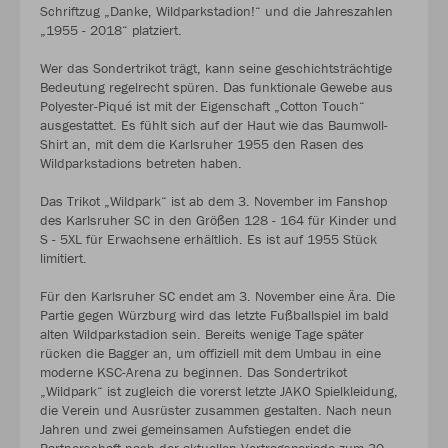
Schriftzug „Danke, Wildparkstadion!“ und die Jahreszahlen
„1955 - 2018“ platziert.
Wer das Sondertrikot trägt, kann seine geschichtsträchtige
Bedeutung regelrecht spüren. Das funktionale Gewebe aus
Polyester-Piqué ist mit der Eigenschaft „Cotton Touch“
ausgestattet. Es fühlt sich auf der Haut wie das Baumwoll-
Shirt an, mit dem die Karlsruher 1955 den Rasen des
Wildparkstadions betreten haben.
Das Trikot „Wildpark“ ist ab dem 3. November im Fanshop
des Karlsruher SC in den Größen 128 - 164 für Kinder und
S - 5XL für Erwachsene erhältlich. Es ist auf 1955 Stück
limitiert.
Für den Karlsruher SC endet am 3. November eine Ära. Die
Partie gegen Würzburg wird das letzte Fußballspiel im bald
alten Wildparkstadion sein. Bereits wenige Tage später
rücken die Bagger an, um offiziell mit dem Umbau in eine
moderne KSC-Arena zu beginnen. Das Sondertrikot
„Wildpark“ ist zugleich die vorerst letzte JAKO Spielkleidung,
die Verein und Ausrüster zusammen gestalten. Nach neun
Jahren und zwei gemeinsamen Aufstiegen endet die