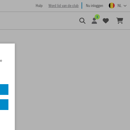
Hulp
Word lid van de club
Nu inloggen
NL
1
e