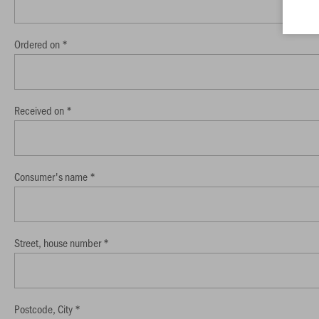
Ordered on *
Received on *
Consumer's name *
Street, house number *
Postcode, City *