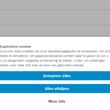
j gebruiken cookies
 kunnen deze inzetten om onze bezoekersgegevens te analyseren, om onz
bsite te verbeteren, om gepersonaliseerde content weer te geven en om u
n zo aangenaam mogelijke surfervaring te bieden. U kan uw instellingen
ered into for the purchase of the following
kijken voor meer info over de door ons gebruikte cookies.
Accepteer alles
Alles afwijzen
Meer info