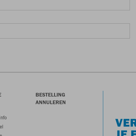
E
BESTELLING
ANNULEREN
info
VER
el
JE 
n