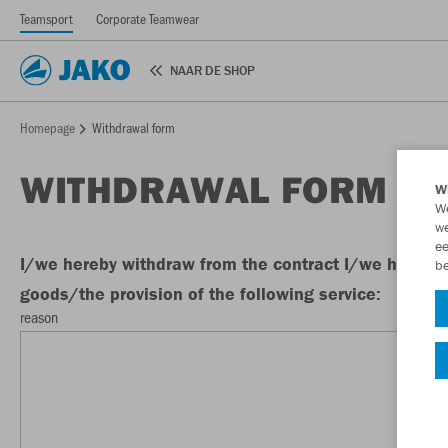
Teamsport
Corporate Teamwear
NAAR DE SHOP
Homepage
Withdrawal form
WITHDRAWAL FORM
Wi
We
we
ee
I/we hereby withdraw from the contract I/we have ent
be
goods/the provision of the following service:
reason