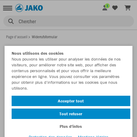
1
Chercher
Page d'accueil
Widerrufsformular
WIDERRUFSFORUMULAR
Nous utilisons des cookies
Nous pouvons les utiliser pour analyser les données de nos
visiteurs, pour améliorer notre site web, pour afficher des
contenus personnalisés et pour vous offrir la meilleure
Hiermit widerrufe(n) ich/wir den von mir/uns abgeschlossenen
expérience en ligne. Vous pouvez consulter vos paramètres
Vertrag über den Kauf der folgenden Waren/die Erbringung der
pour obtenir plus d'informations sur les cookies que nous
utilisons.
folgenden Dienstleistung:
Accepter tout
Tout refuser
Plus d'infos
Protection des données
Mentions légales