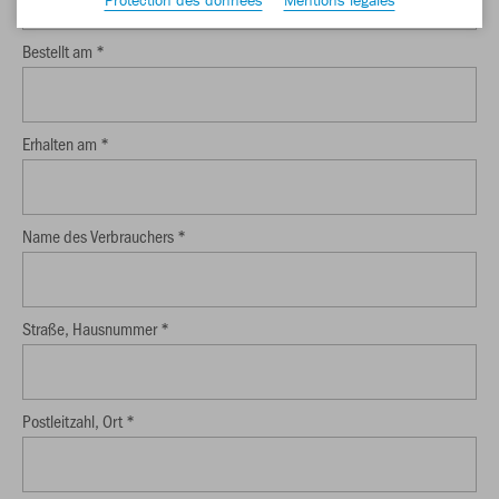
Bestellt am *
Erhalten am *
Name des Verbrauchers *
Straße, Hausnummer *
Postleitzahl, Ort *