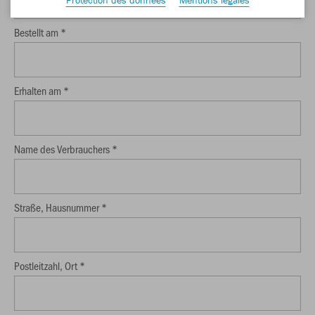
Bestellt am *
Erhalten am *
Name des Verbrauchers *
Straße, Hausnummer *
Postleitzahl, Ort *